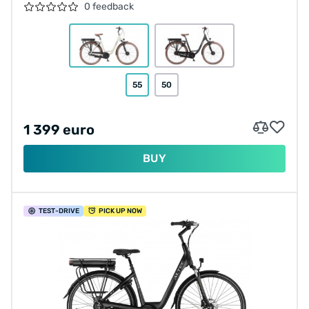
0 feedback
55
50
1 399 euro
BUY
TEST
-DRIVE
PICK UP NOW