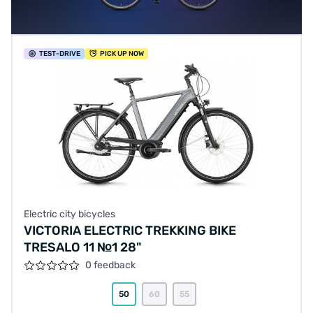
TEST
-DRIVE
PICK UP NOW
Electric city bicycles
VICTORIA ELECTRIC TREKKING BIKE
TRESALO 11 №1 28"
0 feedback
50
60
55