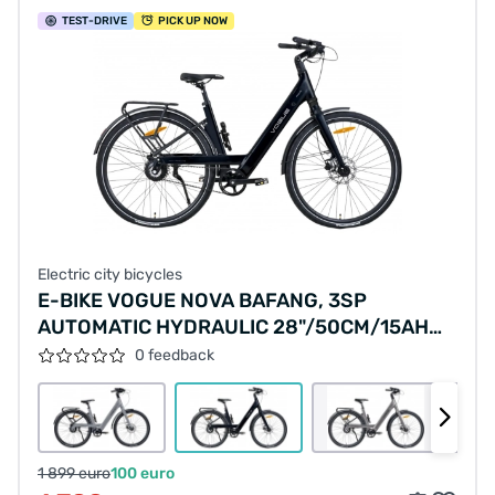
TEST
-DRIVE
PICK UP NOW
Electric city bicycles
E-BIKE VOGUE NOVA BAFANG, 3SP
AUTOMATIC HYDRAULIC 28"/50CM/15AH
540WH (1000485)
0 feedback
1 899 euro
100 euro