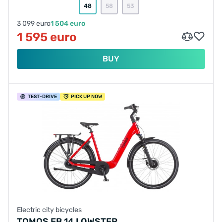
48
58
53
3 099 euro
1 504 euro
1 595 euro
BUY
TEST
-DRIVE
PICK UP NOW
Electric city bicycles
TOMOS EB 14 LOWSTEP