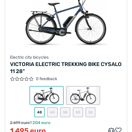
Electric city bicycles
VICTORIA ELECTRIC TREKKING BIKE CYSALO
11 28"
0 feedback
48
60
58
53
52
2 699 euro
1 204 euro
1 495 euro