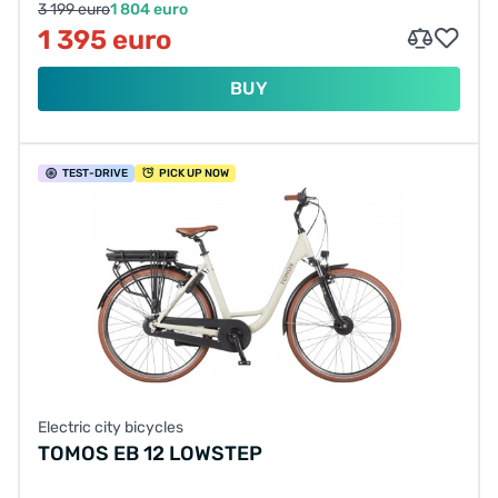
3 199 euro
1 804 euro
1 395 euro
BUY
TEST
-DRIVE
PICK UP NOW
Electric city bicycles
TOMOS EB 12 LOWSTEP