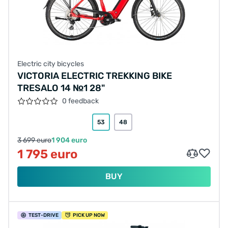
Electric city bicycles
VICTORIA ELECTRIC TREKKING BIKE
TRESALO 14 №1 28"
0 feedback
53
48
3 699 euro
1 904 euro
1 795 euro
BUY
TEST
-DRIVE
PICK UP NOW