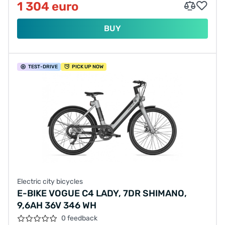
1 304 euro
BUY
TEST
-DRIVE
PICK UP NOW
Electric city bicycles
E-BIKE VOGUE C4 LADY, 7DR SHIMANO,
9,6AH 36V 346 WH
0 feedback