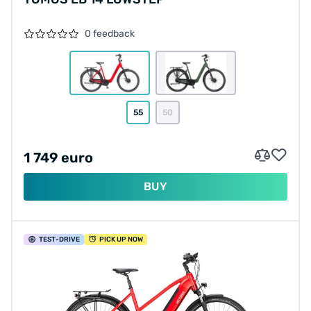
0 feedback
55
50
1 749 euro
BUY
TEST
-DRIVE
PICK UP NOW