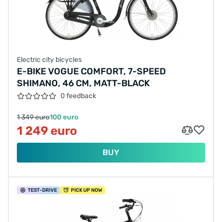
Electric city bicycles
E-BIKE VOGUE COMFORT, 7-SPEED
SHIMANO, 46 ​​CM, MATT-BLACK
0 feedback
1 349 euro
100 euro
1 249 euro
BUY
TEST
-DRIVE
PICK UP NOW