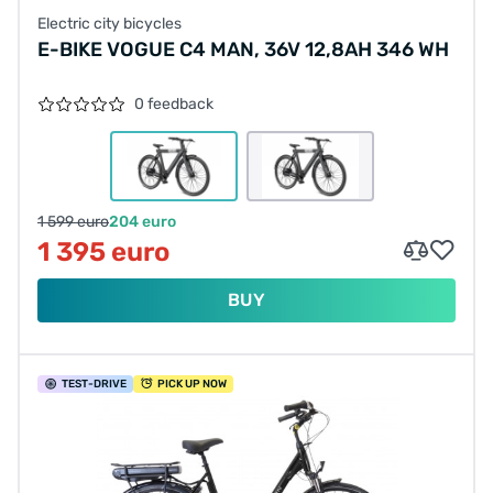
Electric city bicycles
E-BIKE VOGUE C4 MAN, 36V 12,8AH 346 WH
0 feedback
1 599 euro
204 euro
1 395 euro
BUY
TEST
-DRIVE
PICK UP NOW