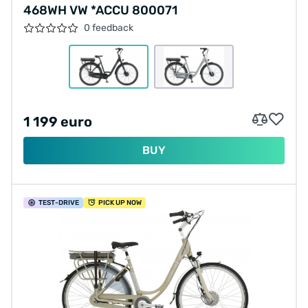
468WH VW *ACCU 800071
0 feedback
1 199 euro
BUY
TEST
-DRIVE
PICK UP NOW