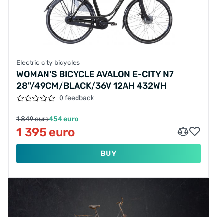
Electric city bicycles
WOMAN'S BICYCLE AVALON E-CITY N7
28"/49CM/BLACK/36V 12AH 432WH
0 feedback
1 849 euro
454 euro
1 395 euro
BUY