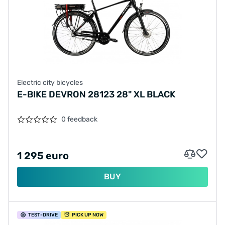
Electric city bicycles
E-BIKE DEVRON 28123 28" XL BLACK
0 feedback
1 295 euro
BUY
TEST
-DRIVE
PICK UP NOW