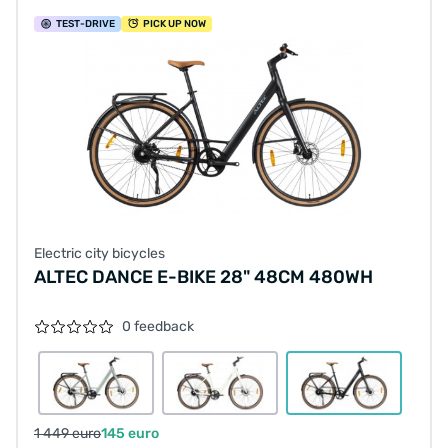
TEST
-DRIVE
PICK UP NOW
Electric city bicycles
ALTEC DANCE E-BIKE 28" 48CM 480WH
0 feedback
1 449 euro
145 euro