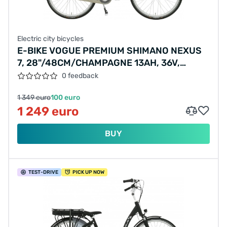
Electric city bicycles
E-BIKE VOGUE PREMIUM SHIMANO NEXUS
7, 28"/48CM/CHAMPAGNE 13AH, 36V,
468WH, UART (1000415) KLEUR LCD
0 feedback
1 349 euro
100 euro
1 249 euro
BUY
TEST
-DRIVE
PICK UP NOW