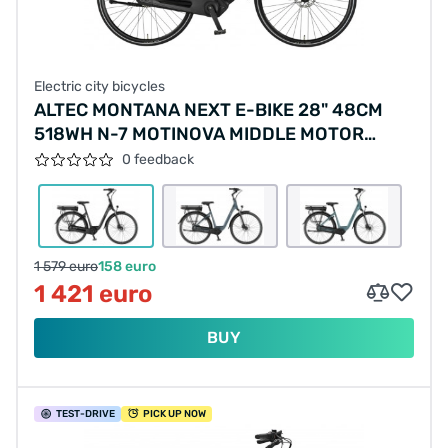
Electric city bicycles
ALTEC MONTANA NEXT E-BIKE 28" 48CM
518WH N-7 MOTINOVA MIDDLE MOTOR
65NM
0 feedback
1 579 euro
158 euro
1 421 euro
BUY
TEST
-DRIVE
PICK UP NOW