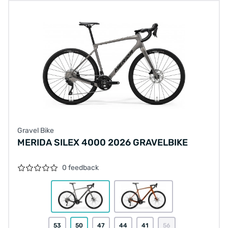
Gravel Bike
MERIDA SILEX 4000 2026 GRAVELBIKE
0 feedback
53
50
47
44
41
56