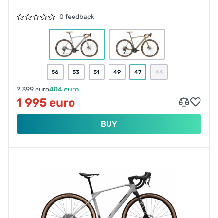
0 feedback
56
53
51
49
47
44
2 399 euro
404 euro
1 995 euro
BUY