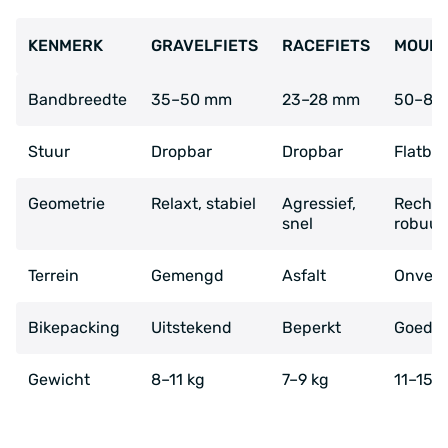
KENMERK
GRAVELFIETS
RACEFIETS
MOUNT
Bandbreedte
35–50 mm
23–28 mm
50–80
Stuur
Dropbar
Dropbar
Flatbar
Geometrie
Relaxt, stabiel
Agressief,
Rechto
snel
robuus
Terrein
Gemengd
Asfalt
Onverh
Bikepacking
Uitstekend
Beperkt
Goed
Gewicht
8–11 kg
7–9 kg
11–15 k