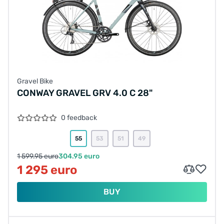
Gravel Bike
CONWAY GRAVEL GRV 4.0 C 28"
0 feedback
55
53
51
49
1 599.95 euro
304.95 euro
1 295 euro
BUY