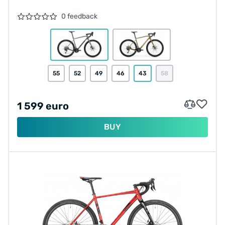
0 feedback
55
52
49
46
43
58
1 599 euro
BUY