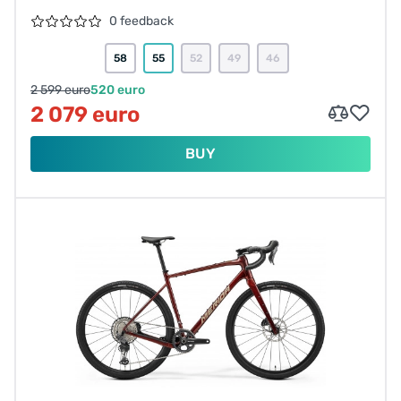
0 feedback
58
55
52
49
46
2 599 euro
520 euro
2 079 euro
BUY