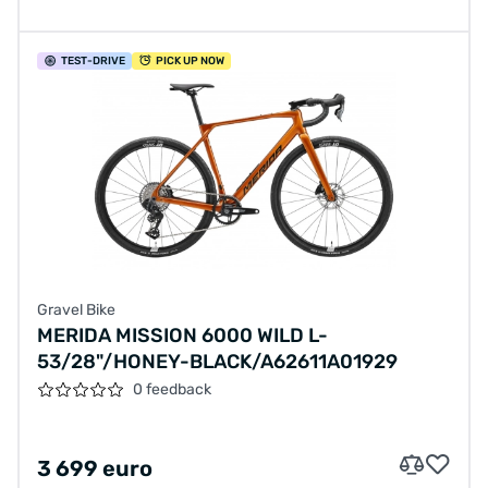
TEST
-DRIVE
PICK UP NOW
Gravel Bike
MERIDA MISSION 6000 WILD L-
53/28"/HONEY-BLACK/A62611A01929
0 feedback
3 699 euro