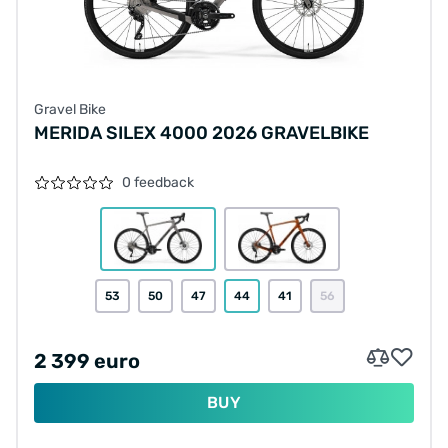
Gravel Bike
MERIDA SILEX 4000 2026 GRAVELBIKE
0 feedback
53
50
47
44
41
56
2 399 euro
BUY