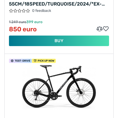
55CM/18SPEED/TURQUOISE/2024/*EX-
DISPLAY*
0 feedback
1 249 euro
399 euro
850 euro
BUY
TEST
-DRIVE
PICK UP NOW