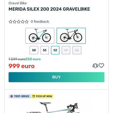
Gravel Bike
MERIDA SILEX 200 2024 GRAVELBIKE
0 feedback
58
55
52
49
46
1 249 euro
250 euro
999 euro
BUY
TEST
-DRIVE
PICK UP NOW