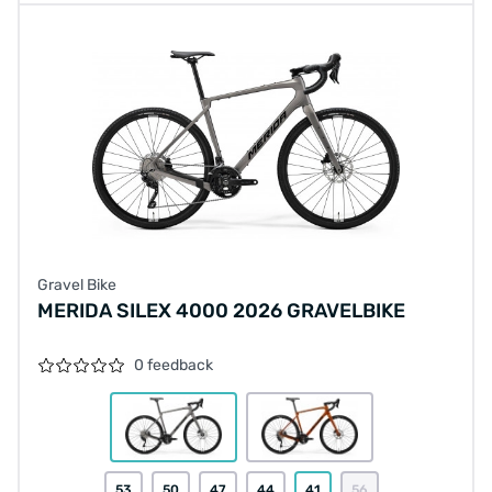
Gravel Bike
MERIDA SILEX 4000 2026 GRAVELBIKE
0 feedback
53
50
47
44
41
56