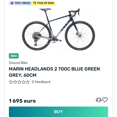
TEST
-DRIVE
PICK UP NOW
NEW
Gravel Bike
MARIN HEADLANDS 2 700C BLUE GREEN
GREY, 60CM
0 feedback
1 695 euro
BUY