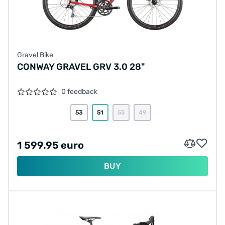
Gravel Bike
CONWAY GRAVEL GRV 3.0 28"
0 feedback
53
51
55
49
1 599.95 euro
BUY