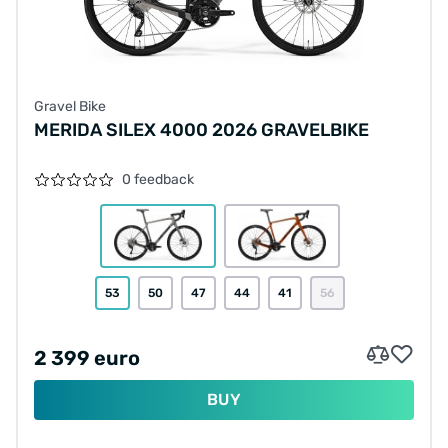
Gravel Bike
MERIDA SILEX 4000 2026 GRAVELBIKE
0 feedback
53
50
47
44
41
56
2 399 euro
BUY