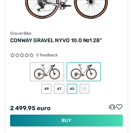
Gravel Bike
CONWAY GRAVEL NYVO 10.0 №1 28"
0 feedback
49
47
45
51
2 499.95 euro
BUY