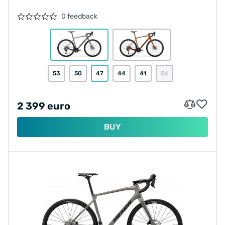
0 feedback
53
50
47
44
41
56
2 399 euro
BUY