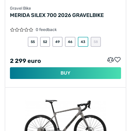
Gravel Bike
MERIDA SILEX 700 2026 GRAVELBIKE
0 feedback
55
52
49
46
43
58
2 299 euro
BUY