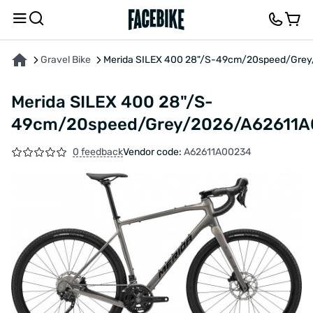
ABOUT THE PRODUCT
CHARACTERISTICS
DESCRIPTION
FEEDBACK AND QUES
Gravel Bike
Merida SILEX 400 28"/S-49cm/20speed/Gre
Merida SILEX 400 28"/S-
49cm/20speed/Grey/2026/A62611
0 feedback
Vendor code:
A62611A00234