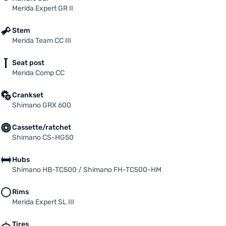
Merida Expert GR II
Stem
Merida Team CC III
Seat post
Merida Comp CC
Crankset
Shimano GRX 600
Cassette/ratchet
Shimano CS-HG50
Hubs
Shimano HB-TC500 / Shimano FH-TC500-HM
Rims
Merida Expert SL III
Tires