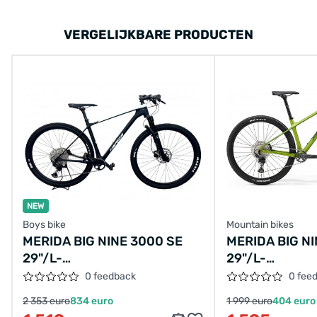
VERGELIJKBARE PRODUCTEN
NEW
Boys bike
Mountain bikes
MERIDA BIG NINE 3000 SE
MERIDA BIG N
29"/L-
29"/L-
48CM/12SPEED/BLACK/2023/A62211A00664
44CM/12SPEE
0 feedback
0 fee
2 353 euro
834 euro
1 999 euro
404 euro