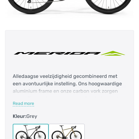
Alledaagse veelzijdigheid gecombineerd met
een avontuurlijke instelling. Ons hoogwaardige
aluminium frame en onze carbon vork zorgen
voor offroad-rijgedrag en veelzijdigheid op alle
Read more
soorten wegen, terwijl de robuuste Shimano-
groepset je alle ondersteuning
Kleur:
Grey
biedt.Veelzijdigheid raakt nooit uit de mode. De
SILEX 400 is een avontuurlijke gravelbike die
zich net zo goed thuis voelt tijdens een ruige