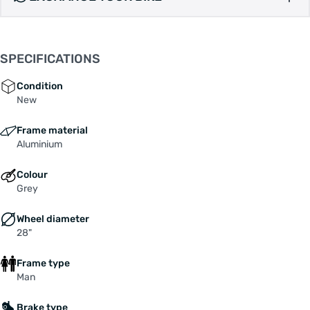
balhoofdhoek en een grotere bandenspeling van
maximaal 700x45 mm of zelfs 42 mm met
spatborden. We hebben die zelfverzekerde, op
SPECIFICATIONS
mountainbikes geïnspireerde handling
gecombineerd met veelzijdigheid op alle
Condition
ondergronden, zodat hij uiterst stabiel is
New
wanneer hij volgeladen is met bagage, maar nog
Frame material
steeds snel en leuk wanneer je het gas er in
Aluminium
knalt. Met frameopties in carbon en aluminium is
er een SILEX voor elk budget, maar ze hebben
Colour
allemaal meerdere bevestigingspunten voor
Grey
vorkkooien, bidons en accessoires en andere
kenmerken die deze dropbar-machine zo
Wheel diameter
veelzijdig maken. We hebben onze strakke WIRE
28"
PORT-kabelgeleiding toegevoegd voor een
Frame type
mooier uiterlijk – en minder kabels die achter
Man
een stuurtas blijven haken – en de carbon vork
die op alle modellen wordt gebruikt, heeft nu
Brake type