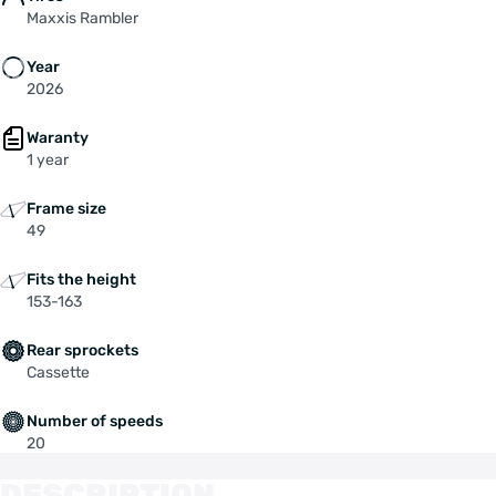
Maxxis Rambler
Year
2026
Waranty
1 year
Frame size
49
Fits the height
153-163
Rear sprockets
Cassette
Number of speeds
20
DESCRIPTION