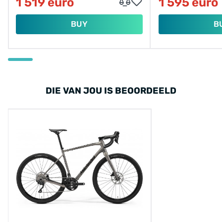
1 519 euro
1 595 euro
BUY
B
DIE VAN JOU IS BEOORDEELD