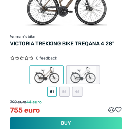
Woman's bike
VICTORIA TREKKING BIKE TREQANA 4 28"
0 feedback
51
56
46
799 euro
44 euro
755 euro
BUY