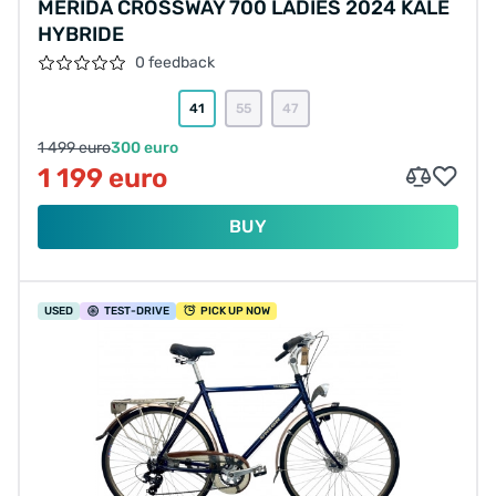
MERIDA CROSSWAY 700 LADIES 2024 KALE
HYBRIDE
0 feedback
41
55
47
1 499 euro
300 euro
1 199 euro
BUY
USED
TEST
-DRIVE
PICK UP NOW