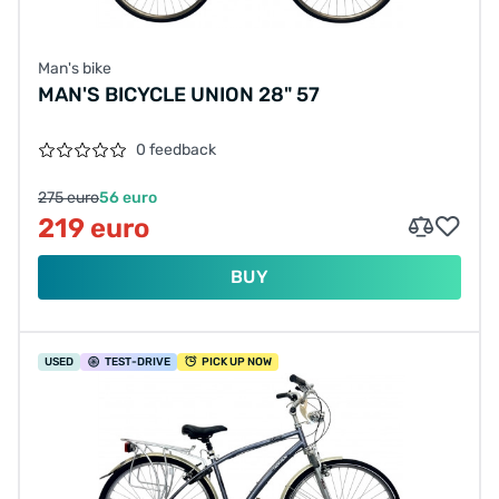
Man's bike
MAN'S BICYCLE UNION 28" 57
0 feedback
275 euro
56 euro
219 euro
BUY
USED
TEST
-DRIVE
PICK UP NOW