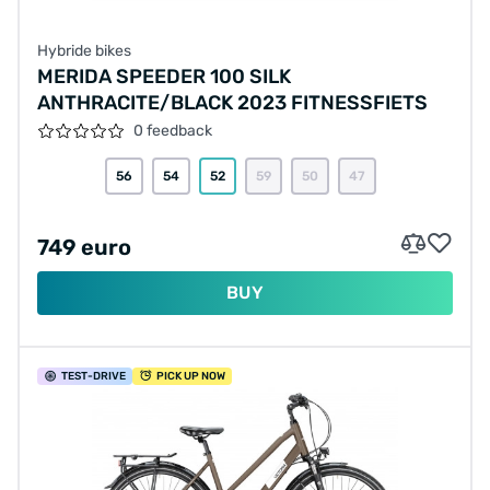
Hybride bikes
MERIDA SPEEDER 100 SILK
ANTHRACITE/BLACK 2023 FITNESSFIETS
0 feedback
56
54
52
59
50
47
749 euro
BUY
TEST
-DRIVE
PICK UP NOW