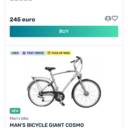
245 euro
BUY
USED
TEST
-DRIVE
PICK UP NOW
NEW
Man's bike
MAN'S BICYCLE GIANT COSMO