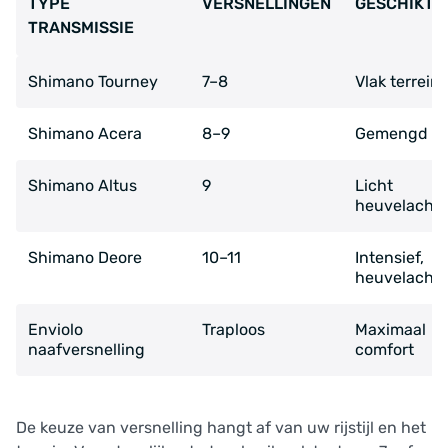
TYPE
VERSNELLINGEN
GESCHIKT 
TRANSMISSIE
Shimano Tourney
7–8
Vlak terrein,
Shimano Acera
8–9
Gemengd te
Shimano Altus
9
Licht
heuvelachti
Shimano Deore
10–11
Intensief,
heuvelachti
Enviolo
Traploos
Maximaal
naafversnelling
comfort
De keuze van versnelling hangt af van uw rijstijl en het