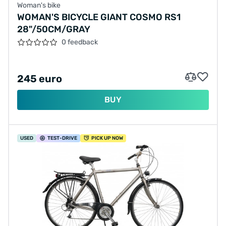
Woman's bike
WOMAN'S BICYCLE GIANT COSMO RS1
28"/50CM/GRAY
0 feedback
245 euro
BUY
USED
TEST
-DRIVE
PICK UP NOW