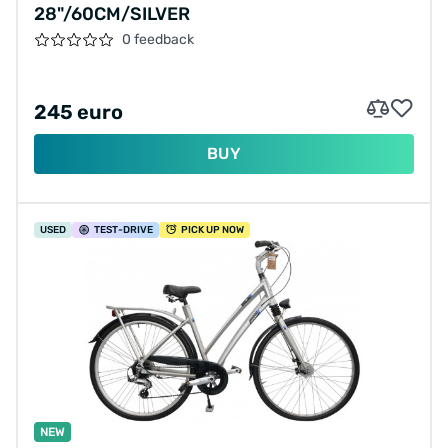
28"/60CM/SILVER
0 feedback
245 euro
BUY
USED
TEST
-DRIVE
PICK UP NOW
NEW