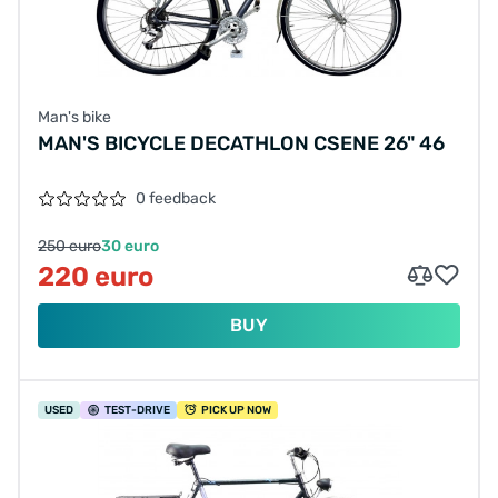
Man's bike
MAN'S BICYCLE DECATHLON CSENE 26" 46
0 feedback
250 euro
30 euro
220 euro
BUY
USED
TEST
-DRIVE
PICK UP NOW