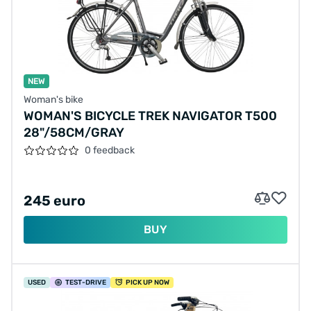
NEW
Woman's bike
WOMAN'S BICYCLE TREK NAVIGATOR T500
28"/58CM/GRAY
0 feedback
245 euro
BUY
USED
TEST
-DRIVE
PICK UP NOW