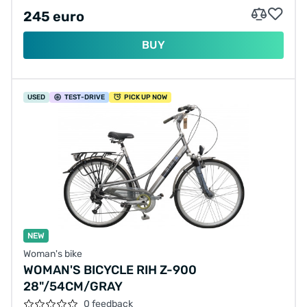
245 euro
BUY
USED
TEST
-DRIVE
PICK UP NOW
NEW
Woman's bike
WOMAN'S BICYCLE RIH Z-900
28"/54CM/GRAY
0 feedback