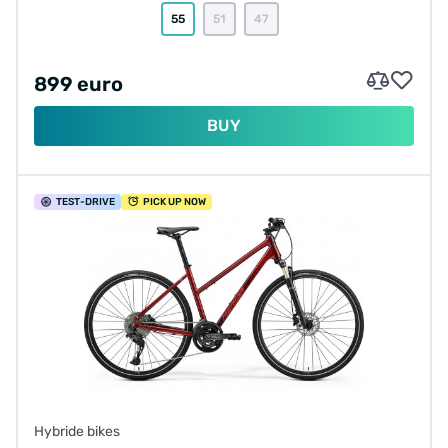
55
51
47
899 euro
BUY
TEST
-DRIVE
PICK UP NOW
Hybride bikes