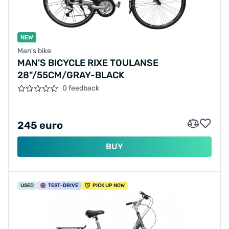
NEW
Man's bike
MAN'S BICYCLE RIXE TOULANSE
28"/55CM/GRAY-BLACK
0 feedback
245 euro
BUY
USED
TEST
-DRIVE
PICK UP NOW