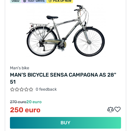
USED
TEST
-DRIVE
PICK UP NOW
Man's bike
MAN'S BICYCLE SENSA CAMPAGNA AS 28"
51
0 feedback
270 euro
20 euro
250 euro
BUY