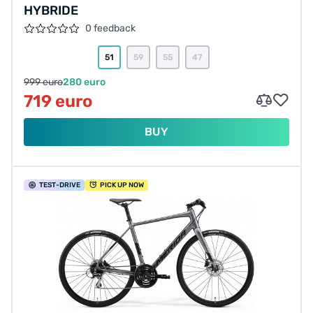
HYBRIDE
0 feedback
51
59
55
47
999 euro
280 euro
719 euro
BUY
TEST
-DRIVE
PICK UP NOW