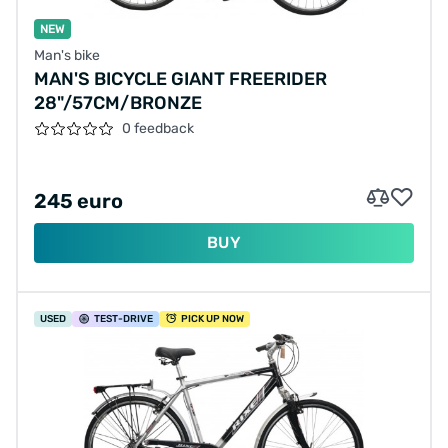
NEW
Man's bike
MAN'S BICYCLE GIANT FREERIDER
28"/57CM/BRONZE
0 feedback
245 euro
BUY
USED
TEST
-DRIVE
PICK UP NOW