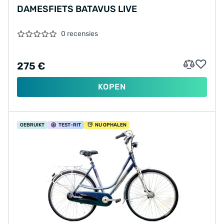
DAMESFIETS BATAVUS LIVE
0 recensies
275 €
KOPEN
GEBRUIKT
TEST
-RIT
NU OPHALEN