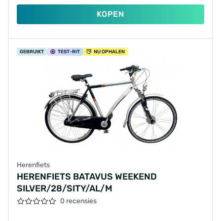
KOPEN
GEBRUIKT
TEST
-RIT
NU OPHALEN
Herenfiets
HERENFIETS BATAVUS WEEKEND
SILVER/28/SITY/AL/M
0 recensies