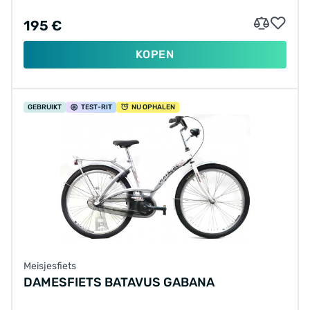
195 €
KOPEN
GEBRUIKT
TEST
-RIT
NU OPHALEN
Meisjesfiets
DAMESFIETS BATAVUS GABANA