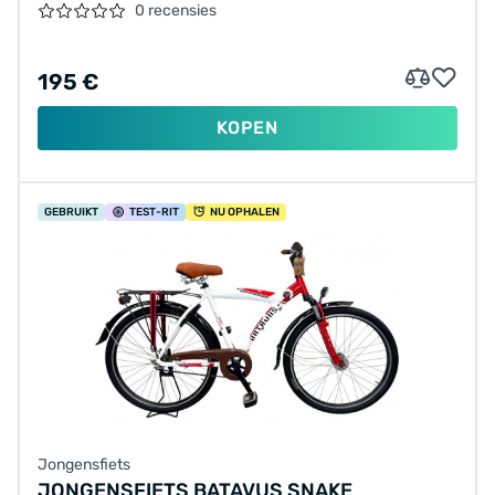
0 recensies
195 €
KOPEN
GEBRUIKT
TEST
-RIT
NU OPHALEN
Jongensfiets
JONGENSFIETS BATAVUS SNAKE