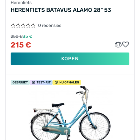
Herenfiets
HERENFIETS BATAVUS ALAMO 28" 53
0 recensies
250 €
35 €
215 €
KOPEN
GEBRUIKT
TEST
-RIT
NU OPHALEN