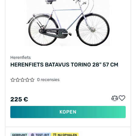
Herenfiets
HERENFIETS BATAVUS TORINO 28" 57 CM
0 recensies
225 €
KOPEN
GEBRUIKT
TEST
-RIT
NU OPHALEN