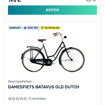
195 €
KOPEN
GEBRUIKT
TEST
-RIT
NU OPHALEN
Oma/opafietsen
DAMESFIETS BATAVUS OLD DUTCH
0 recensies