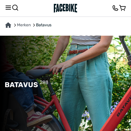
Merken
Batavus
288
BATAVUS