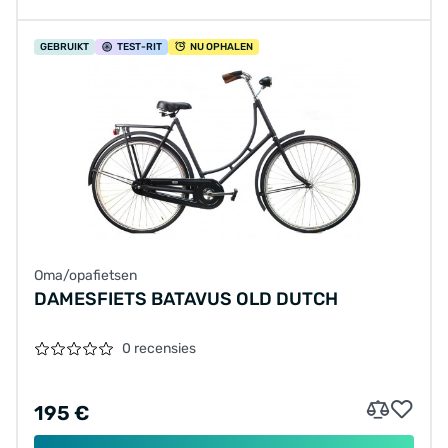
GEBRUIKT
TEST
-RIT
NU OPHALEN
Oma/opafietsen
DAMESFIETS BATAVUS OLD DUTCH
0 recensies
195 €