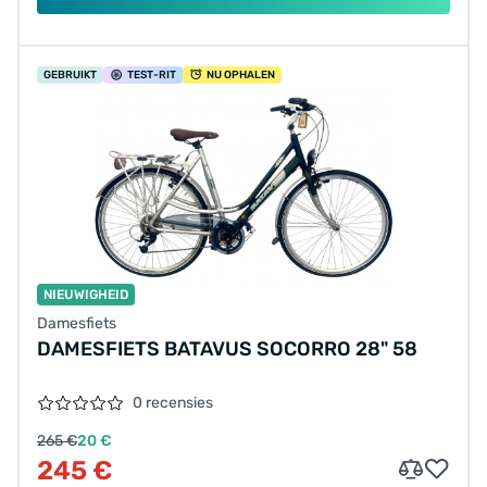
GEBRUIKT
TEST
-RIT
NU OPHALEN
NIEUWIGHEID
Damesfiets
DAMESFIETS BATAVUS SOCORRO 28" 58
0 recensies
265 €
20 €
245 €