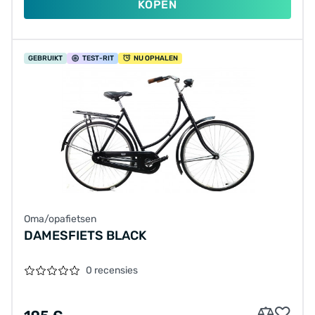
KOPEN
GEBRUIKT
TEST
-RIT
NU OPHALEN
Oma/opafietsen
DAMESFIETS BLACK
0 recensies