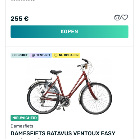
255 €
KOPEN
GEBRUIKT
TEST
-RIT
NU OPHALEN
NIEUWIGHEID
Damesfiets
DAMESFIETS BATAVUS VENTOUX EASY