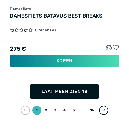
Damesfiets
DAMESFIETS BATAVUS BEST BREAKS
0 recensies
275 €
KOPEN
LAAT MEER ZIEN 18
1
2
3
4
5
...
16