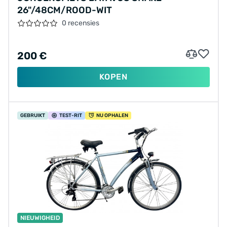
26"/48CM/ROOD-WIT
0 recensies
200 €
KOPEN
GEBRUIKT
TEST
-RIT
NU OPHALEN
NIEUWIGHEID