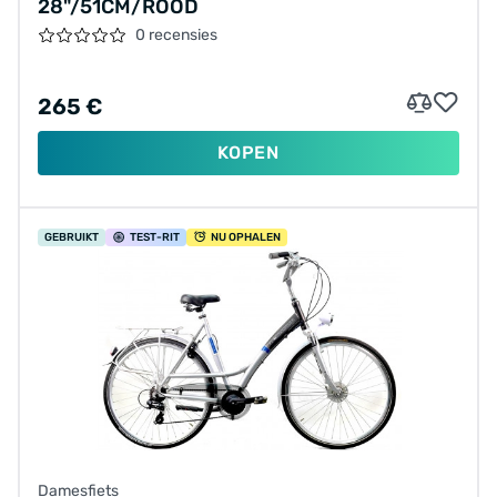
28"/51CM/ROOD
0 recensies
265 €
KOPEN
GEBRUIKT
TEST
-RIT
NU OPHALEN
Damesfiets