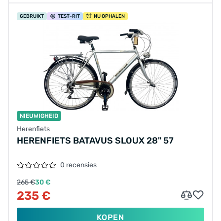
GEBRUIKT
TEST
-RIT
NU OPHALEN
NIEUWIGHEID
Herenfiets
HERENFIETS BATAVUS SLOUX 28" 57
0 recensies
265 €
30 €
235 €
KOPEN