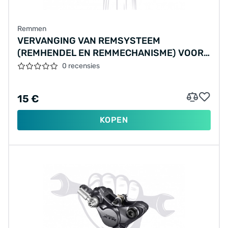
Remmen
VERVANGING VAN REMSYSTEEM
(REMHENDEL EN REMMECHANISME) VOOR
VELGREMMEN (V-BRAKE, CANTILEVER)
0 recensies
(ÉÉN REM), MATERIALEN APART BEREKEND
15 €
KOPEN