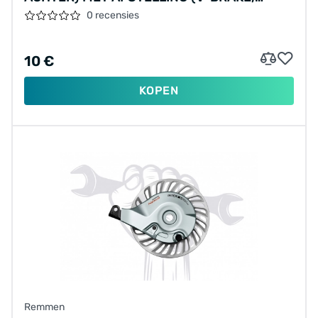
CALIPER, CANTILEVER) REMBLOKJES EN
0 recensies
MATERIALEN WORDEN APART BEREKEND.
10 €
KOPEN
Remmen