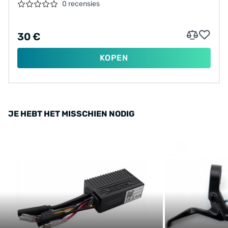
RACEFIETS (ÉÉN REM), MATERIALEN APART
0 recensies
BEREKEND
30 €
KOPEN
JE HEBT HET MISSCHIEN NODIG