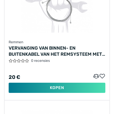
Remmen
VERVANGING VAN BINNEN- EN
BUITENKABEL VAN HET REMSYSTEEM MET
AFSTELLING (ÉÉN REM), HOGE KWALITEIT,
0 recensies
ROESTVRIJSTALEN BINNENKABELS MET
TEFLONCOATING EN BUITENKABELS MET
20 €
TEFLONSMERING
KOPEN