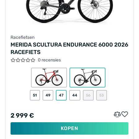
Racefietsen
MERIDA SCULTURA ENDURANCE 6000 2026
RACEFIETS
0 recensies
51
49
47
44
56
53
2 999 €
KOPEN