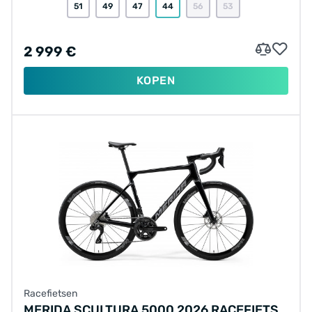
51
49
47
44
56
53
2 999 €
KOPEN
Racefietsen
MERIDA SCULTURA 5000 2026 RACEFIETS