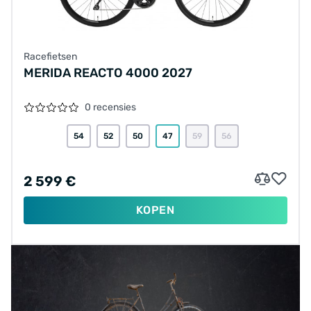
Racefietsen
MERIDA REACTO 4000 2027
0 recensies
54
52
50
47
59
56
2 599 €
KOPEN