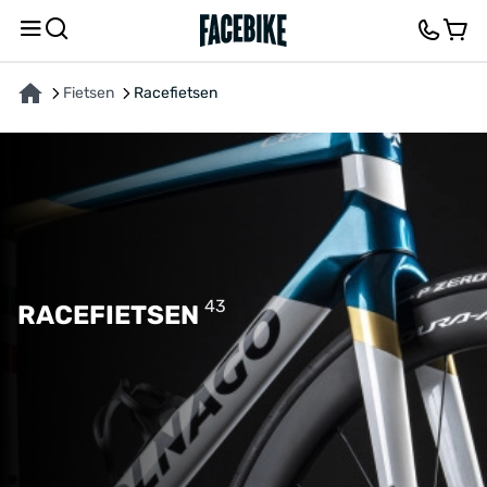
Fietsen
Racefietsen
43
RACEFIETSEN