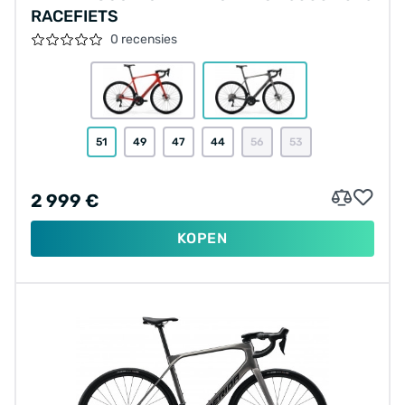
RACEFIETS
0 recensies
51
49
47
44
56
53
2 999 €
KOPEN