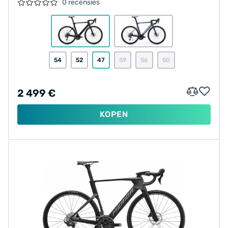
0 recensies
54
52
47
59
56
50
2 499 €
KOPEN