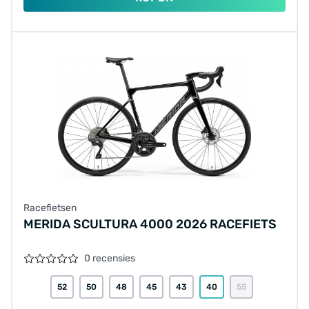
Racefietsen
MERIDA SCULTURA 4000 2026 RACEFIETS
0 recensies
52
50
48
45
43
40
55