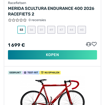
Racefietsen
MERIDA SCULTURA ENDURANCE 400 2026
RACEFIETS 2
0 recensies
53
56
51
49
47
44
40
1 699 €
KOPEN
GEBRUIKT
TEST
-RIT
NU OPHALEN