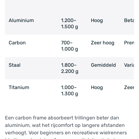
Aluminium
1.200–
Hoog
Betaa
1.500 g
Carbon
700–
Zeer hoog
Premi
1.000 g
Staal
1.800–
Gemiddeld
Variab
2.200 g
Titanium
1.000–
Hoog
Zeer 
1.300 g
Een carbon frame absorbeert trillingen beter dan
aluminium, wat het rijcomfort op langere afstanden
verhoogt. Voor beginners en recreatieve wielrenners