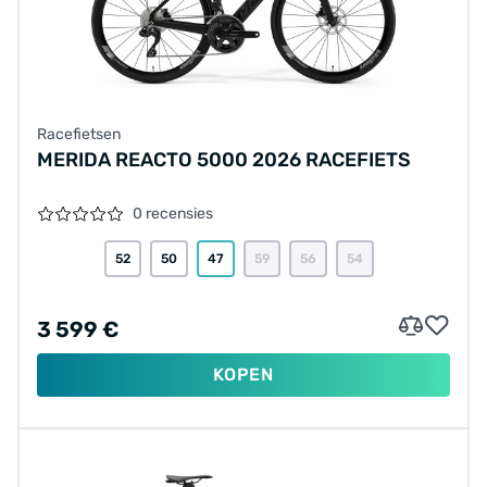
Racefietsen
MERIDA REACTO 5000 2026 RACEFIETS
0 recensies
52
50
47
59
56
54
3 599 €
KOPEN