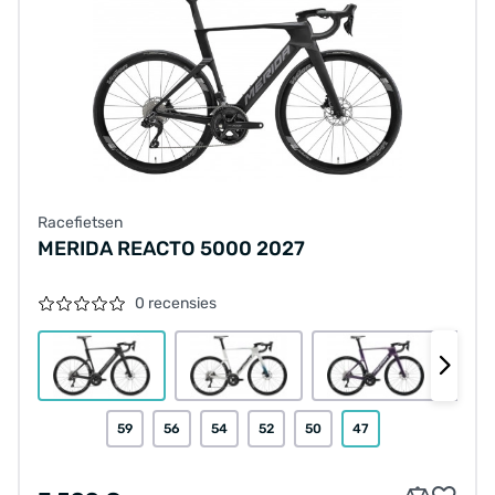
Racefietsen
MERIDA REACTO 5000 2027
0 recensies
59
56
54
52
50
47