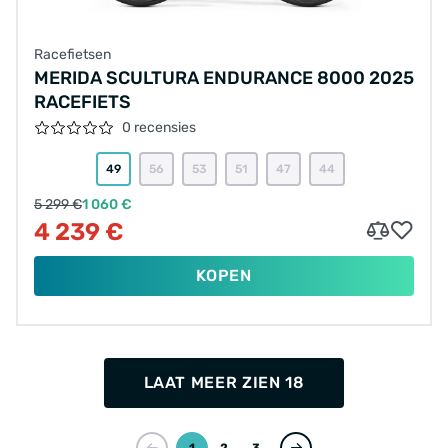
Racefietsen
MERIDA SCULTURA ENDURANCE 8000 2025
RACEFIETS
0 recensies
49
56
53
51
47
44
5 299 €
1 060 €
4 239 €
KOPEN
LAAT MEER ZIEN 18
1
2
3