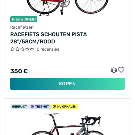
NIEUWIGHEID
Racefietsen
RACEFIETS SCHOUTEN PISTA
28"/58CM/ROOD
0 recensies
350 €
KOPEN
GEBRUIKT
TEST
-RIT
NU OPHALEN