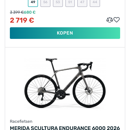
49
56
53
51
47
44
3 399 €
680 €
2 719 €
KOPEN
Racefietsen
MERIDA SCULTURA ENDURANCE 6000 2026