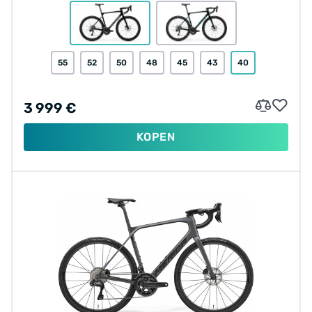
55
52
50
48
45
43
40
3 999 €
KOPEN