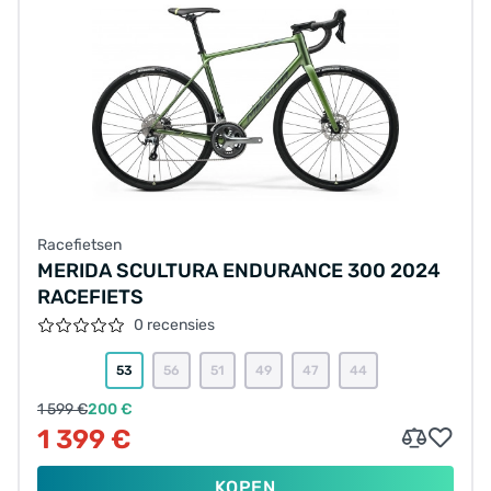
Racefietsen
MERIDA SCULTURA ENDURANCE 300 2024
RACEFIETS
0 recensies
53
56
51
49
47
44
1 599 €
200 €
1 399 €
KOPEN