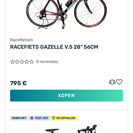
Racefietsen
RACEFIETS GAZELLE V.5 28" 56CM
0 recensies
795 €
KOPEN
GEBRUIKT
TEST
-RIT
NU OPHALEN