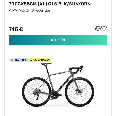
700CX58CM (XL) GLS BLK/SILV/ORN
0 recensies
745 €
KOPEN
TEST
-RIT
NU OPHALEN