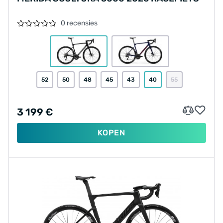
0 recensies
52
50
48
45
43
40
55
3 199 €
KOPEN