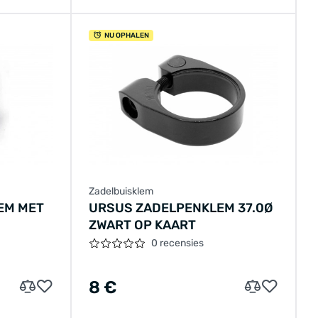
NU OPHALEN
Zadelbuisklem
EM MET
URSUS ZADELPENKLEM 37.0Ø
ZWART OP KAART
0 recensies
8 €