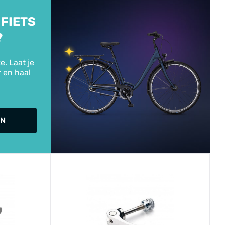
 FIETS
?
e. Laat je
r en haal
IN