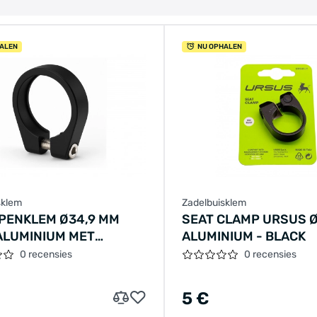
ALEN
NU OPHALEN
sklem
Zadelbuisklem
PENKLEM Ø34,9 MM
SEAT CLAMP URSUS Ø
ALUMINIUM MET
ALUMINIUM - BLACK
BOUT - ZWART
0 recensies
0 recensies
5 €