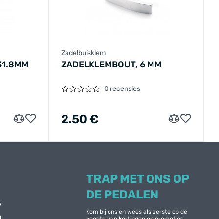
Zadelbuisklem
31.8MM
ZADELKLEMBOUT, 6 MM
0 recensies
2.50 €
TRAP MET ONS OP
DE PEDALEN
6
Kom bij ons en wees als eerste op de
1
hoogte van kortingen en promoties