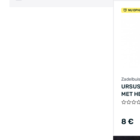
NU OPH
Zadelbui
URSUS
MET H
8 €