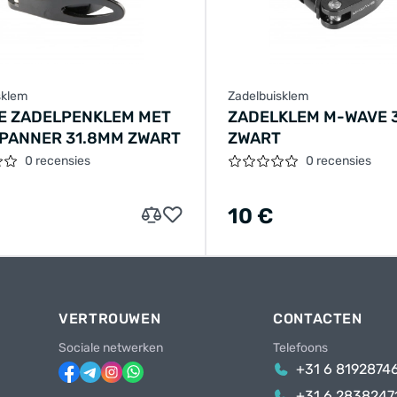
sklem
Zadelbuisklem
E ZADELPENKLEM MET
ZADELKLEM M-WAVE 
PANNER 31.8MM ZWART
ZWART
0 recensies
0 recensies
10 €
VERTROUWEN
CONTACTEN
Sociale netwerken
Telefoons
+31 6 8192874
+31 6 2838247