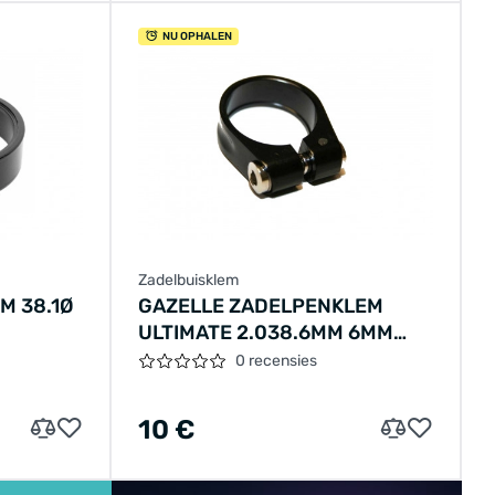
NU OPHALEN
Zadelbuisklem
M 38.1Ø
GAZELLE ZADELPENKLEM
ULTIMATE 2.038.6MM 6MM
ZWART
0 recensies
10 €