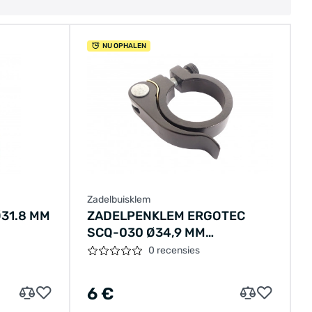
NU OPHALEN
Zadelbuisklem
31.8 MM
ZADELPENKLEM ERGOTEC
SCQ-030 Ø34,9 MM
ALUMINIUM MET
0 recensies
SNELSPANNER - ZWART
6 €