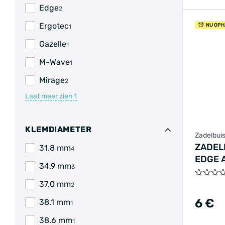
Edge
2
Ergotec
NU OPH
1
Gazelle
1
M-Wave
1
Mirage
2
Laat meer zien
1
KLEMDIAMETER
Zadelbui
ZADEL
31.8 mm
4
EDGE 
34.9 mm
3
SNELS
37.0 mm
2
6 €
38.1 mm
1
38.6 mm
1