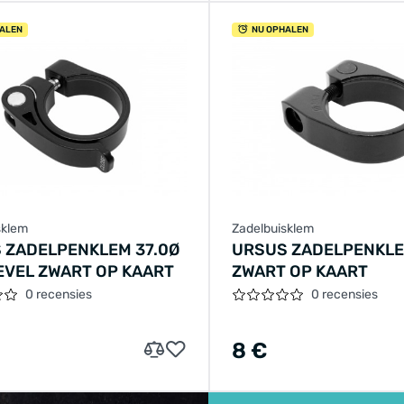
ALEN
NU OPHALEN
sklem
Zadelbuisklem
 ZADELPENKLEM 37.0Ø
URSUS ZADELPENKLE
EVEL ZWART OP KAART
ZWART OP KAART
0 recensies
0 recensies
8 €