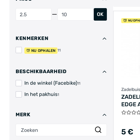
OK
NU OPH
KENMERKEN
11
NU OPHALEN
BESCHIKBAARHEID
In de winkel (Facebike)
11
Zadelbui
In het pakhuis
1
ZADEL
EDGE 
INBUS
MERK
5 €