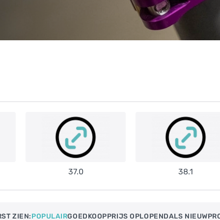
37.0
38.1
ST ZIEN:
POPULAIR
GOEDKOOP
PRIJS OPLOPEND​
ALS NIEUW
PR