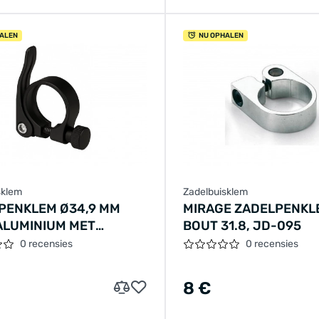
ALEN
NU OPHALEN
sklem
Zadelbuisklem
PENKLEM Ø34,9 MM
MIRAGE ZADELPENKL
ALUMINIUM MET
BOUT 31.8, JD-095
PANNER - ZWART
0 recensies
0 recensies
8 €