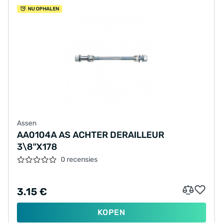
NU OPHALEN
Assen
AA0104A AS ACHTER DERAILLEUR
3\8"X178
0 recensies
3.15 €
KOPEN