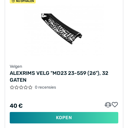
NU OPHALEN
Velgen
ALEXRIMS VELG "MD23 23-559 (26"), 32
GATEN
0 recensies
40 €
KOPEN