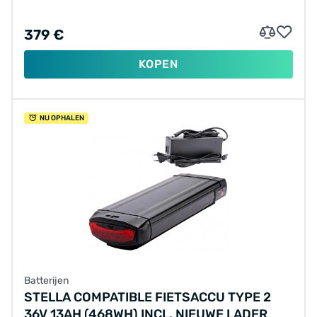
379 €
KOPEN
NU OPHALEN
Batterijen
STELLA COMPATIBLE FIETSACCU TYPE 2
36V 13AH (468WH) INCL. NIEUWE LADER