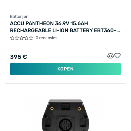
Batterijen
ACCU PANTHEON 36.9V 15.6AH
RECHARGEABLE LI-ION BATTERY EBT360-
149G4DLX 10INR22/71-3
0 recensies
XYXHZNDC36V15AH-OK0600151
395 €
KOPEN