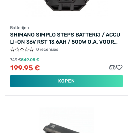
Batterijen
SHIMANO SIMPLO STEPS BATTERIJ / ACCU
LI-ON 36V RST 13,6AH / 500W O.A. VOOR
YAMAHA/KOGA
0 recensies
749 €
549.05 €
199.95 €
KOPEN