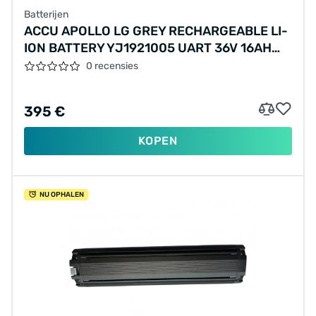
Batterijen
ACCU APOLLO LG GREY RECHARGEABLE LI-
ION BATTERY YJ1921005 UART 36V 16AH
576WH 10INR19/65-5 A25CPD0007978
0 recensies
395 €
KOPEN
NU OPHALEN