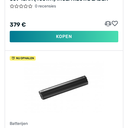
0 recensies
379 €
KOPEN
NU OPHALEN
Batterijen