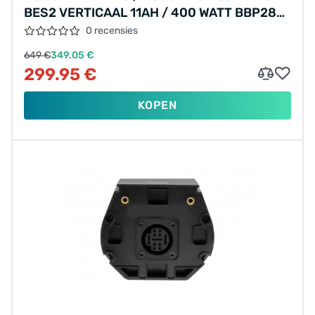
BES2 VERTICAAL 11AH / 400 WATT BBP283
275.007.556
0 recensies
649 €
349.05 €
299.95 €
KOPEN