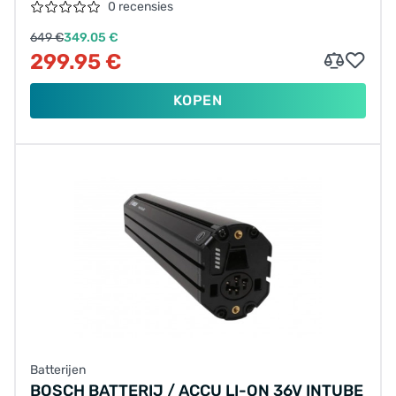
BBP282 275.007.555
0 recensies
649 €
349.05 €
299.95 €
KOPEN
Batterijen
BOSCH BATTERIJ / ACCU LI-ON 36V INTUBE