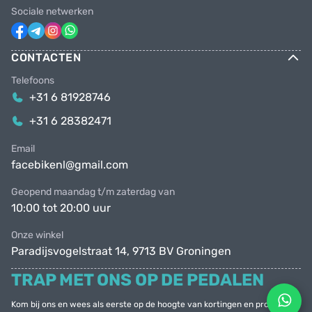
Sociale netwerken
CONTACTEN
Telefoons
+31 6 81928746
+31 6 28382471
Email
facebikenl@gmail.com
Geopend maandag t/m zaterdag van
10:00 tot 20:00 uur
Onze winkel
Paradijsvogelstraat 14, 9713 BV Groningen
TRAP MET ONS OP DE PEDALEN
Kom bij ons en wees als eerste op de hoogte van kortingen en promoties