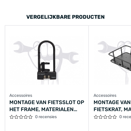
VERGELIJKBARE PRODUCTEN
Accessoires
Accessoires
MONTAGE VAN FIETSSLOT OP
MONTAGE VAN
HET FRAME, MATERIALEN
FIETSKRAT, M
WORDEN APART BEREKEND
WORDEN APAR
0 recensies
0 rec