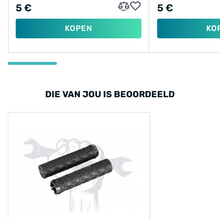
5 €
5 €
KOPEN
KO
DIE VAN JOU IS BEOORDEELD