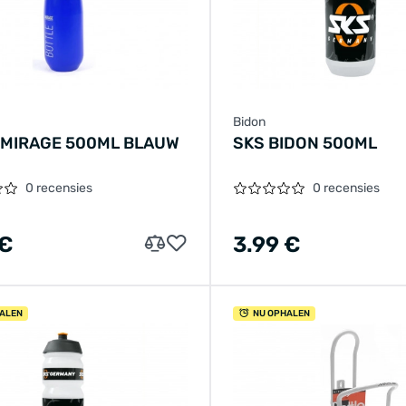
Bidon
 MIRAGE 500ML BLAUW
SKS BIDON 500ML
0 recensies
0 recensies
 €
3.99 €
ALEN
NU OPHALEN