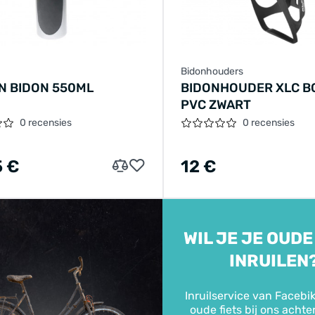
Bidonhouders
N BIDON 550ML
BIDONHOUDER XLC B
PVC ZWART
0 recensies
0 recensies
5 €
12 €
WIL JE JE OUDE
INRUILEN
Inruilservice van Facebik
oude fiets bij ons achte