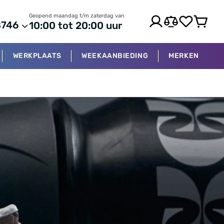
Geopend maandag t/m zaterdag van
8746
10:00 tot 20:00 uur
WERKPLAATS
WEEKAANBIEDING
MERKEN