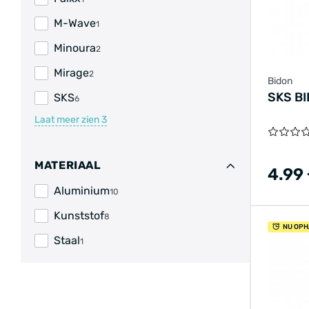
M-Wave
1
Minoura
2
Mirage
2
Bidon
SKS B
SKS
6
Laat meer zien
3
MATERIAAL
4.99
Aluminium
10
Kunststof
8
NU OPH
Staal
1