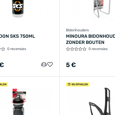
Bidonhouders
IDON SKS 750ML
MINOURA BIDONHOUD
ZONDER BOUTEN
0 recensies
0 recensies
 €
5 €
ALEN
NU OPHALEN