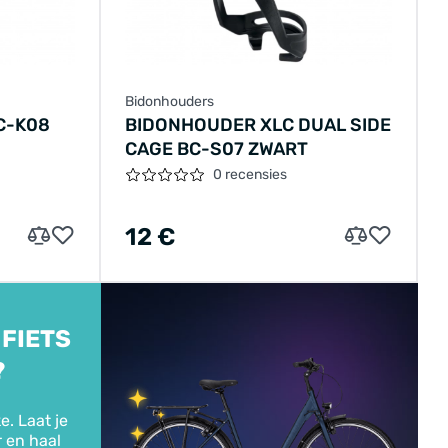
Bidonhouders
C-K08
BIDONHOUDER XLC DUAL SIDE
CAGE BC-S07 ZWART
0 recensies
12 €
 FIETS
?
e. Laat je
r en haal