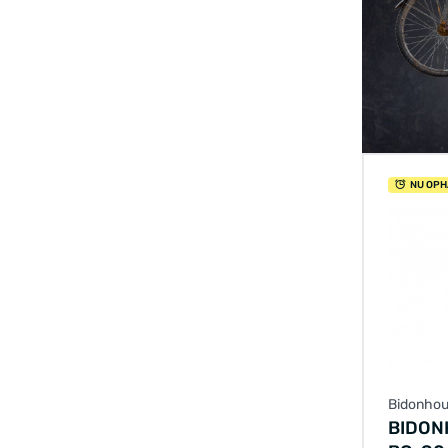
NU OPH
Bidonhou
BIDON