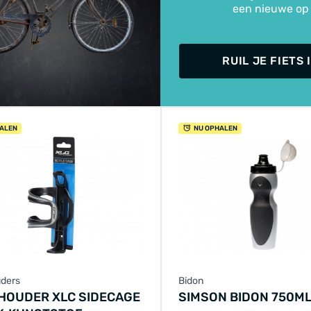
een nieuwe op
RUIL JE FIETS 
ALEN
NU OPHALEN
ders
Bidon
HOUDER XLC SIDECAGE
SIMSON BIDON 750M