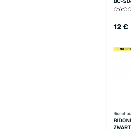
BC-S0
ZWART
12 €
NU OPH
Bidonhou
BIDON
ZWART