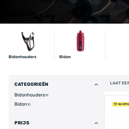
Bidonhouders
Bidon
LAAT EER
CATEGORIEËN
Bidonhouders
19
Bidon
10
NU OPH
PRIJS