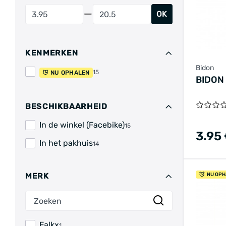
OK
KENMERKEN
Bidon
15
NU OPHALEN
BIDON
BESCHIKBAARHEID
In de winkel (Facebike)
15
3.95
In het pakhuis
14
MERK
NU OPH
Falkx
1