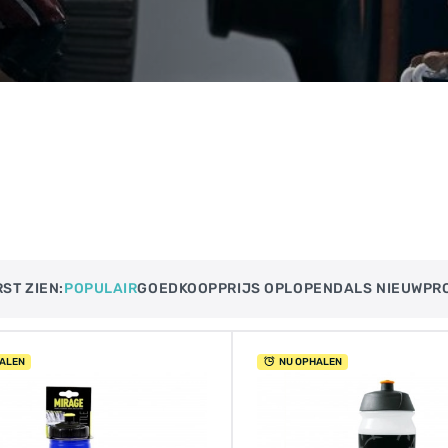
ST ZIEN:
POPULAIR
GOEDKOOP
PRIJS OPLOPEND​
ALS NIEUW
PR
ALEN
NU OPHALEN