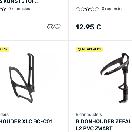
6 KUNSTSTOF
/GRIJS
0 recensies
0 recensies
12.95 €
ALEN
NU OPHALEN
ders
Bidonhouders
HOUDER XLC BC-C01
BIDONHOUDER ZEFAL
L2 PVC ZWART