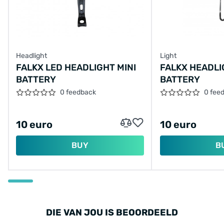
Headlight
Light
FALKX LED HEADLIGHT MINI
FALKX HEADLI
BATTERY
BATTERY
0 feedback
0 fee
10 euro
10 euro
BUY
B
DIE VAN JOU IS BEOORDEELD