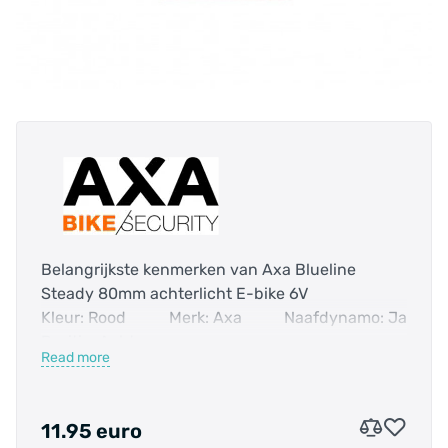
Belangrijkste kenmerken van Axa Blueline
Steady 80mm achterlicht E-bike 6V
Kleur: Rood
Merk: Axa
Naafdynamo: Ja
Positie: Achter
Read more
Axa Blueline Steady 80mm achterlicht
• Montage afstand: 80mm
• Voor naaf en flank dynamo
11.95 euro
• Geschikt voor gebruik met 6V e-bike batterij