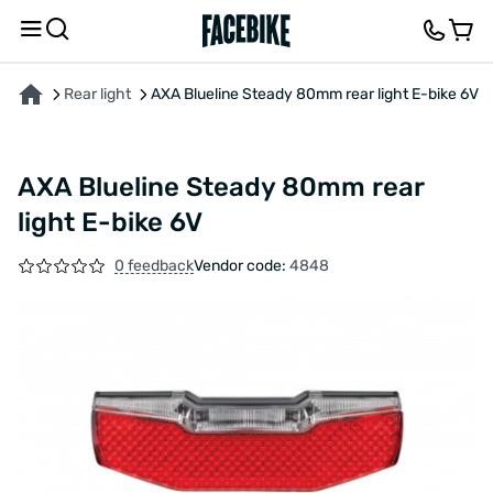
ABOUT THE PRODUCT
CHARACTERISTICS
DESCRIPTION
FEEDBACK AND QUES
Rear light
AXA Blueline Steady 80mm rear light E-bike 6V
AXA Blueline Steady 80mm rear
light E-bike 6V
0 feedback
Vendor code:
4848