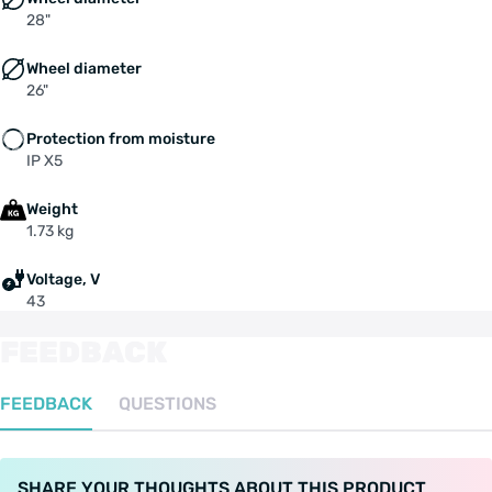
28"
Wheel diameter
26"
Protection from moisture
IP X5
Weight
1.73 kg
Voltage, V
43
FEEDBACK
FEEDBACK
QUESTIONS
SHARE YOUR THOUGHTS ABOUT THIS PRODUCT