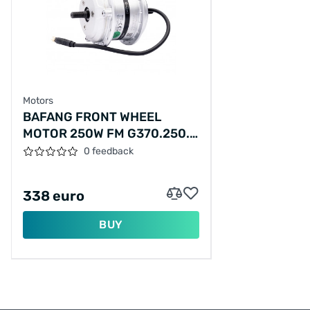
Motors
BAFANG FRONT WHEEL
MOTOR 250W FM G370.250.V
43V VICTORIA E-CLASSIC
0 feedback
SILVER
338 euro
BUY