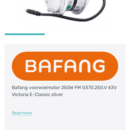
Bafang voorwielmotor 250W FM G370.250.V 43V
Victoria E-Classic zilver
Deze stille Bafang 43 volt 250 watt elektrische
Read more
voorwielmotor is uiterst efficiënt en gaat erg
lang mee. Deze voorwielmotor is geschikt als
vervangingsmotor van de Victoria E-classic.