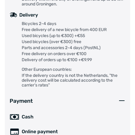
Motoren tot 250 watt met trapondersteuning tot
around Groningen.
25 km/h zijn wettelijk toegestaan op de
Delivery
openbare weg.
Let op:
Bicycles 2-4 days
Free delivery of a new bicycle from 400 EUR
Als u een ingespaakt wiel besteld, valt dit onder
Used bicycles (up to €300) +€55
een 'op maat gemaakt product'. Deze worden
Used bicycles (over €300) free
handgemaakt per bestelling. Deze artikelen
Parts and accessories 2-4 days (PostNL)
mogen niet geretourneerd worden. Graag
Free delivery on orders over €100
ontvangen we vooraf het bestellen een foto van
Delivery of orders up to €100 +€9.99
de huidige motor en velg om er zeker van te zijn
Other European countries:
dat we het juiste wiel opsturen.
If the delivery country is not the Netherlands, "the
delivery cost will be calculated according to the
Specificaties
carrier’s rates"
Merk: Bafang
Payment
Model: FM G370.250.V/D (Schijfrem/V-Brake)
Cash
Kabellengte: 270mm (9-pin)
Online payment
Voltage: 43 volt