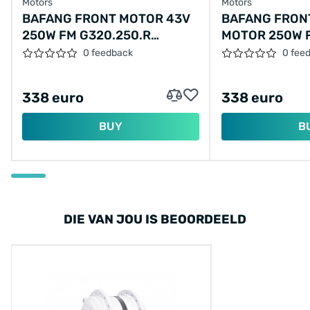
Motors
Motors
BAFANG FRONT MOTOR 43V
BAFANG FRON
250W FM G320.250.R
MOTOR 250W F
ROLLERBRAKE (CORTINA)
43V VICTORIA
0 feedback
0 fee
BLACK
338 euro
338 euro
BUY
B
DIE VAN JOU IS BEOORDEELD