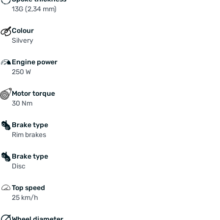
13G (2,34 mm)
Waterproof gradatie: IP X5
Colour
Certificaten: ROHS / CE
Silvery
Inhoud
Engine power
250 W
Voorwielmotor Bafang 250 watt met vrijloop
Motor torque
Bevestigingsringen en moeren
30 Nm
Brake type
Rim brakes
Brake type
Disc
Top speed
25 km/h
Wheel diameter