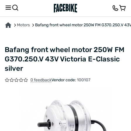
ABOUT THE PRODUCT
CHARACTERISTICS
FEEDBACK AND QUESTIONS
Motors
Bafang front wheel motor 250W FM G370.250.V 43V V
Bafang front wheel motor 250W FM
G370.250.V 43V Victoria E-Classic
silver
0 feedback
Vendor code:
100107