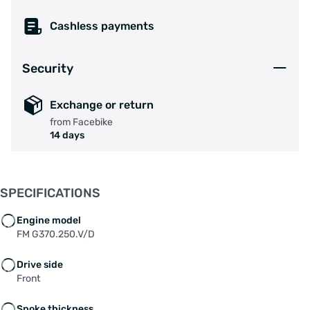
Vermogen: 250 watt
Cashless payments
Motorkleur: zilver
Security
Max. koppel: 30 Nm
Exchange or return
Geluidsniveau: < 50 dB
from Facebike
Max. snelheid: 25 km/h
14 days
Inbouwbreedte voorvork: 100 mm
Motor gewicht: 1.7 kg
SPECIFICATIONS
Maximale behuizing diameter: 103 mm
Engine model
FM G370.250.V/D
Velg: dubbelwandig 36H (optioneel)
Drive side
Spaak: Alpina RVS 13G (2.34 mm) (optioneel)
Front
Max. Efficiency: ≥80%
Spoke thickness