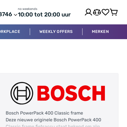
no weekends
8746
10:00 tot 20:00 uur
ORKPLACE
WEEKLY OFFERS
MERKEN
Bosch PowerPack 400 Classic frame
Deze nieuwe originele Bosch PowerPack 400
Classic frame fietsaccu staat bekend om zijn