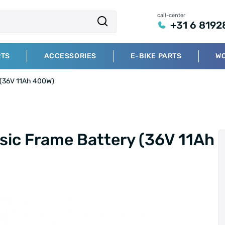
call-center
+31 6 8192
RTS
ACCESSORIES
E-BIKE PARTS
W
 (36V 11Ah 400W)
ic Frame Battery (36V 11Ah