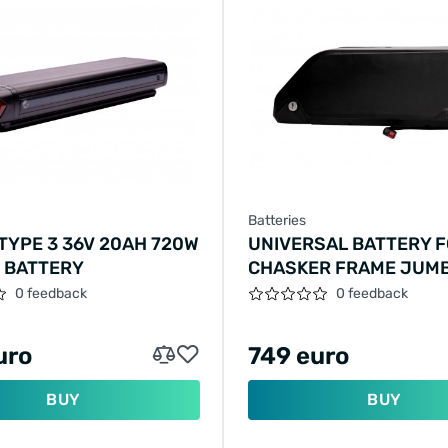
Batteries
TYPE 3 36V 20AH 720W
UNIVERSAL BATTERY 
E BATTERY
CHASKER FRAME JUMB
20AH 720W SAMSUNG 
0 feedback
0 feedback
uro
749 euro
BUY
BUY