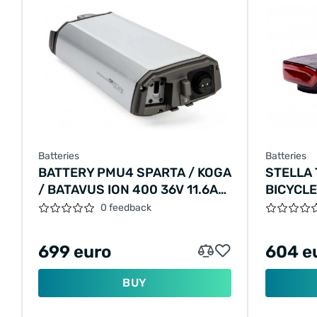
Batteries
Batteries
BATTERY PMU4 SPARTA / KOGA
STELLA 
/ BATAVUS ION 400 36V 11.6AH
BICYCL
400W
0 feedback
699 euro
604 e
BUY