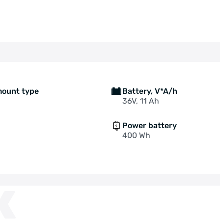
mount type
Battery, V*A/h
36V, 11 Ah
Power battery
400 Wh
K