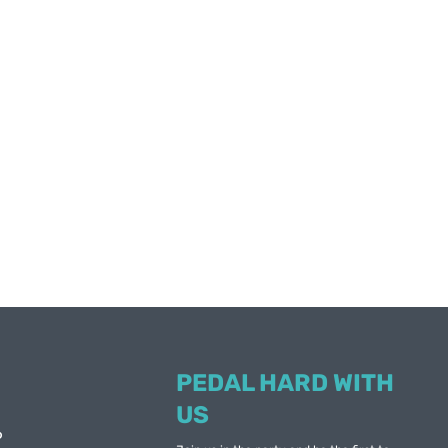
Gepida Alboin 1000
Gepida Alboin 1000 CRS Harmony
Gepida Berig 1000
Giant Bosch Classic
Bergamont Bosch Classic+
Cannondale Bosch Classic+
Ave SH9
Ave SH11
Centurion Electric Fire 8
Centurion Electric Fire 8 EQ
PEDAL HARD WITH
Centurion Bosch Classic+
US
Haibike eQ FS
6