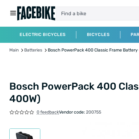
ELECTRIC BICYCLES
BICYCLES
PA
Main
Batteries
Bosch PowerPack 400 Classic Frame Battery
Bosch PowerPack 400 Class
400W)
0 feedback
Vendor code:
200755