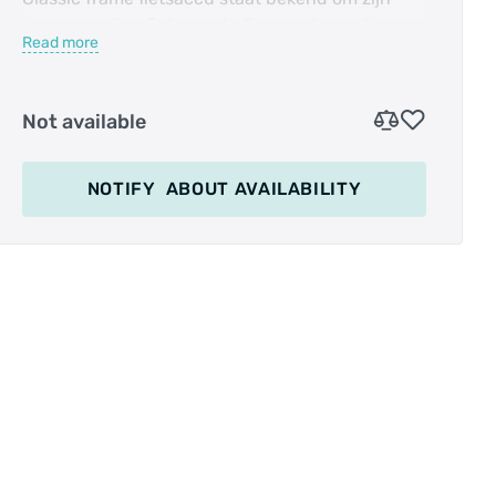
hoogwaardige fietsaccu's. De accu's worden
Read more
zorgvuldig getest en geleverd inclusief
handleiding, zodat u verzekerd bent van een
goede werking. Met een PowerPack accu van
Not available
Bosch kunt u vol vertrouwen genieten van
fietstochten.
NOTIFY
ABOUT AVAILABILITY
Deze originele Bosch Classic fietsaccu is plug
and play en kan daarom meteen gebruikt
worden zonder dat deze updates of vereiste
instellingen nodig heeft.
Deze fietsaccu is daarnaast uitermate geschikt
als vervanger voor de aandrijfsystemen van
Bosch van modeljaar 2010-2013 en classic
modellen 2014. Merken als Bosch, Flyer, Sparta,
Batavus, Kalkhoff, Gazelle, Riese & Muller, Koga,
Giant, Raleigh, Trek, Pegasus en Stevens.