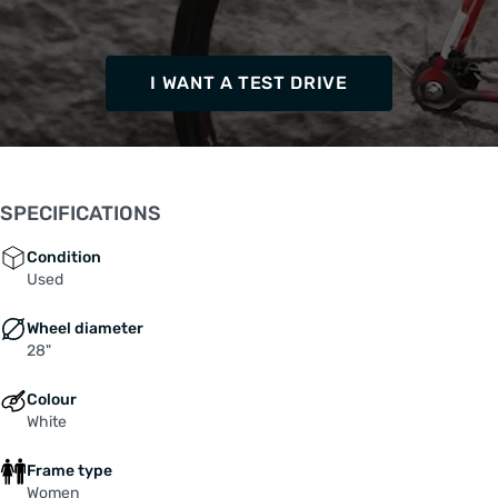
I WANT A TEST DRIVE
SPECIFICATIONS
Condition
Used
Wheel diameter
28"
Colour
White
Frame type
Women