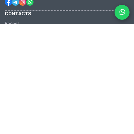
CONTACTS
Phones
+31 6 81928746
+31 6 28382471
Email
facebikenl@gmail.com
Work schedule
10:00 tot 20:00 uur
Shops in the Netherlands
Paradijsvogelstraat 14, 9713 BV Groningen
PEDAL HARD WITH US
Join us in the party and be the first to learn about discounts and
promotions