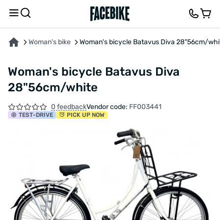
ABOUT THE PRODUCT
CHARACTERISTICS
DESCRIPTION
FEEDBACK AND QUES
Woman's bike
Woman's bicycle Batavus Diva 28"56cm/whi
Woman's bicycle Batavus Diva
28"56cm/white
0 feedback
Vendor code:
FF003441
TEST
-DRIVE
PICK UP NOW