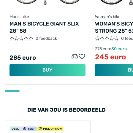
Man's bike
Woman's bike
MAN'S BICYCLE GIANT SLIX
WOMAN'S BIC
28" 58
STRONG 28" 5
0 feedback
0 fee
275 euro
30 euro
245 euro
285 euro
BUY
B
DIE VAN JOU IS BEOORDEELD
USED
TEST
PICK UP NOW