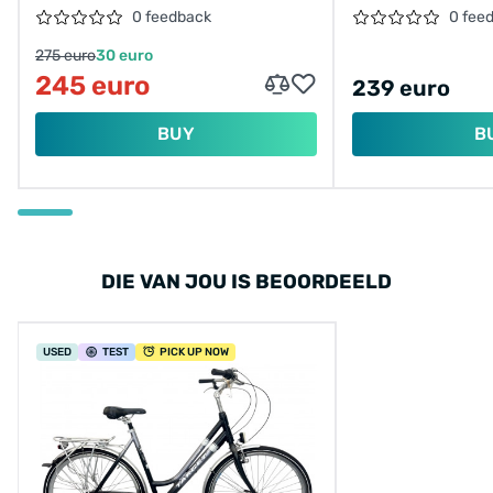
0 feedback
0 fee
275 euro
30 euro
245 euro
239 euro
BUY
B
DIE VAN JOU IS BEOORDEELD
USED
TEST
PICK UP NOW