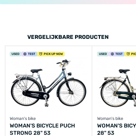
VERGELIJKBARE PRODUCTEN
USED
TEST
PICK UP NOW
USED
TEST
PI
Woman's bike
Woman's bike
WOMAN'S BICYCLE PUCH
WOMAN'S BICY
STRONG 28" 53
28" 53