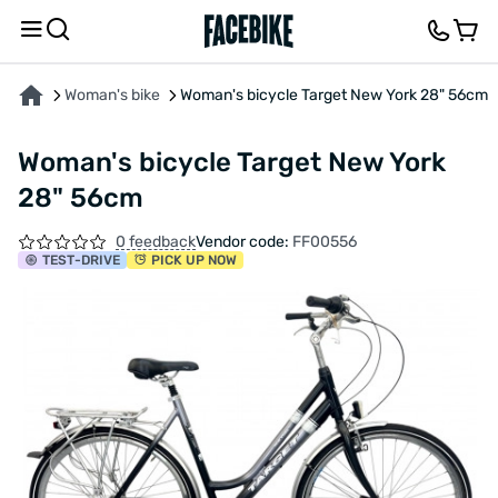
ABOUT THE PRODUCT
CHARACTERISTICS
DESCRIPTION
FEEDBACK AND QUES
Woman's bike
Woman's bicycle Target New York 28" 56cm
Woman's bicycle Target New York
28" 56cm
0 feedback
Vendor code:
FF00556
TEST
-DRIVE
PICK UP NOW