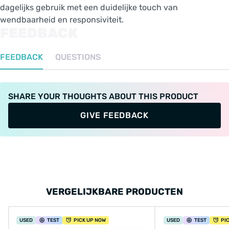
dagelijks gebruik met een duidelijke touch van
wendbaarheid en responsiviteit.
FEEDBACK
FEEDBACK
QUESTIONS
SHARE YOUR THOUGHTS ABOUT THIS PRODUCT
GIVE FEEDBACK
VERGELIJKBARE PRODUCTEN
USED
TEST
PICK UP NOW
USED
TEST
PI