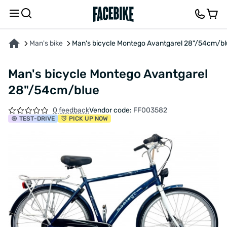
ABOUT THE PRODUCT
CHARACTERISTICS
DESCRIPTION
FEEDBACK AND QUES
Man's bike
Man's bicycle Montego Avantgarel 28"/54cm/b
Man's bicycle Montego Avantgarel
28"/54cm/blue
0 feedback
Vendor code:
FF003582
TEST
-DRIVE
PICK UP NOW