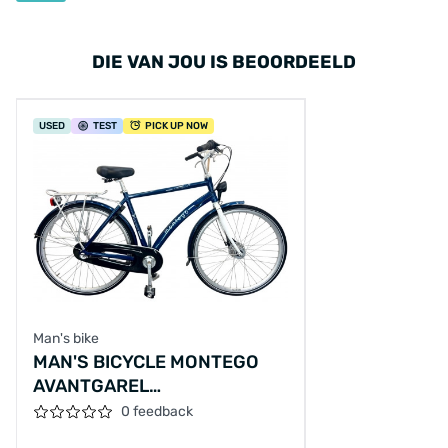
DIE VAN JOU IS BEOORDEELD
USED
TEST
PICK UP NOW
Man's bike
MAN'S BICYCLE MONTEGO
AVANTGAREL
28"/54CM/BLUE
0 feedback