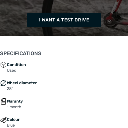
I WANT A TEST DRIVE
SPECIFICATIONS
Condition
Used
Wheel diameter
28"
Waranty
1 month
Colour
Blue