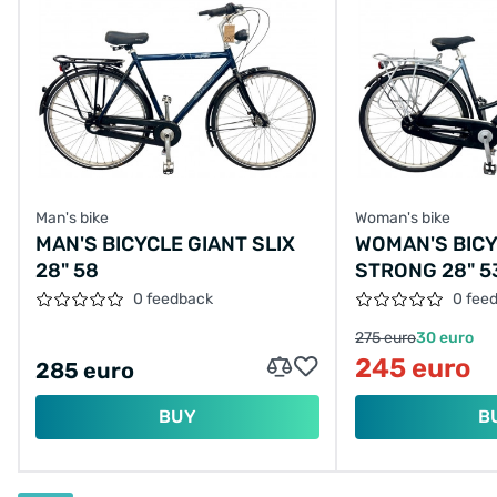
Man's bike
Woman's bike
MAN'S BICYCLE GIANT SLIX
WOMAN'S BIC
28" 58
STRONG 28" 5
0 feedback
0 fee
275 euro
30 euro
245 euro
285 euro
BUY
B