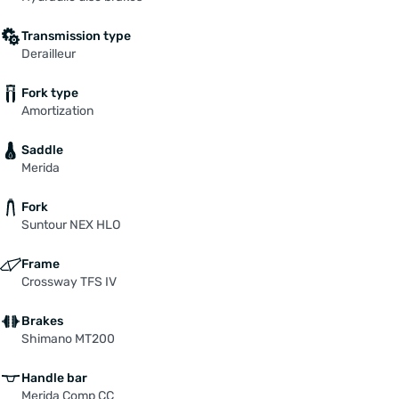
Transmission type
Derailleur
Fork type
Amortization
Saddle
Merida
Fork
Suntour NEX HLO
Frame
Crossway TFS IV
Brakes
Shimano MT200
Handle bar
Merida Comp CC