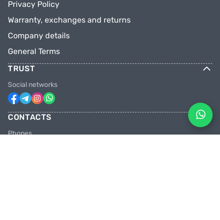
Privacy Policy
Warranty, exchanges and returns
Company details
General Terms
TRUST
Social networks
CONTACTS
Phones
+31 6 81928746
+31 6 28382471
Email
facebikenl@gmail.com
Work schedule