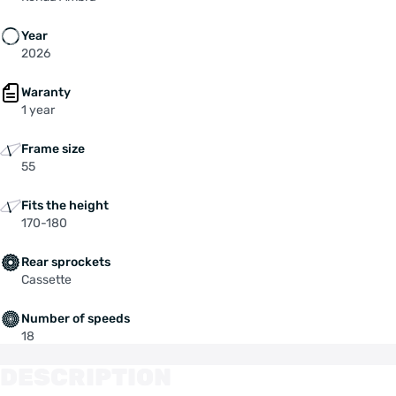
Year
2026
Waranty
1 year
Frame size
55
Fits the height
170-180
Rear sprockets
Cassette
Number of speeds
18
DESCRIPTION