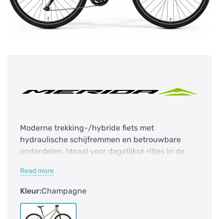
Moderne trekking-/hybride fiets met
hydraulische schijfremmen en betrouwbare
onderdelen. Ideaal voor dagelijkse ritjes in de
stad en leuke avonturen in de vrije natuur.Onze
Read more
vernieuwde trekking-/hybride fiets heeft nu
meer bandenspeling voor nog meer rijcomfort,
Kleur:
Champagne
met een lange lijst van hoogwaardige
onderdelen, waaronder krachtige, gemakkelijk te