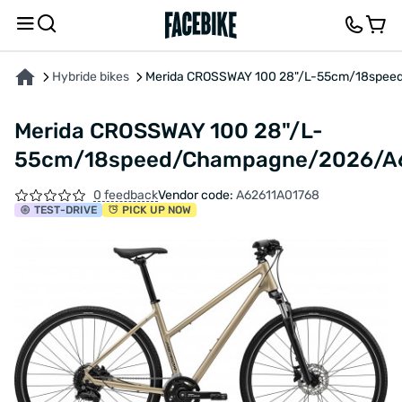
ABOUT THE PRODUCT
CHARACTERISTICS
DESCRIPTION
FEEDBACK AND QUES
Hybride bikes
Merida CROSSWAY 100 28"/L-55cm/18spe
Merida CROSSWAY 100 28"/L-
55cm/18speed/Champagne/2026/A
0 feedback
Vendor code:
A62611A01768
TEST
-DRIVE
PICK UP NOW