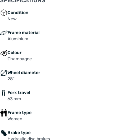
SPECIFICATIONS
Condition
New
Frame material
Aluminium
Colour
Champagne
Wheel diameter
28"
Fork travel
63 mm
Frame type
Women
Brake type
Hydraulic disc brakes