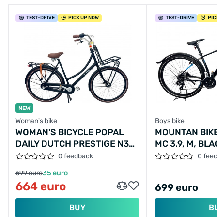
TEST
-DRIVE
PICK UP NOW
TEST
-DRIVE
PIC
NEW
Woman's bike
Boys bike
WOMAN'S BICYCLE POPAL
MOUNTAN BIKE
DAILY DUTCH PRESTIGE N3
MC 3.9, M, BLA
28"/59/MATT
TURQUOISE
0 feedback
0 fee
BLACK/S010159001M,28-59
699 euro
35 euro
664 euro
699 euro
BUY
B