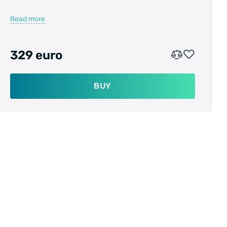
Deze originele Phylion XH370-13J Wall-ES 36V
Read more
13Ah is een fietsaccu uit de Phylion Joycube
Wall-ES serie en wordt toegepast in onder
andere in modellen van Sparta, Batavus,
329 euro
Fischer, Puch en Vogue.
Dit model, welke plug & play is te gebruiken,
BUY
heeft een capaciteit van maar liefst 468Wh (18%
meer dan de oudere versie).
Wij leveren bij Ebikesets deze Phylion accu
inclusief nieuwe acculader. Deze lader wordt
meegeleverd omdat in veel gevallen de oude
lader een andere laadplug heeft. Zo bent u altijd
verzekerd van de juiste lader. Tevens bent u
ervan verzekerd dat de accu weer vele malen
opgeladen kan worden met deze nieuwe lader.