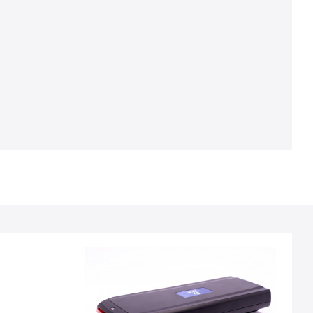
Voltage: 36 volt
Capaciteit: 13 Ah
Vermogen: 468 Wh
Afmetingen: 375x150x64 (LxBxH mm)
Gewicht: 3.2 kg
Kleur: zwart
Plaats accu: bagagedrager
Laadtijd: 5-6 uur
Actieradius: tot 80 km (onder optimale
omstandigheden en eco stand)
Type accu: Li-Ion
Waterproof gradatie: IP 54