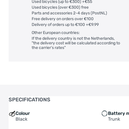
Used bicycles (up to €300) +€55
Used bicycles (over €300) free
Parts and accessories 2-4 days (PostNL)
Free delivery on orders over €100
Delivery of orders up to €100 +€9.99
Other European countries:
If the delivery country is not the Netherlands,
"the delivery cost will be calculated according to
the carrier’s rates"
SPECIFICATIONS
Colour
Battery 
Black
Trunk