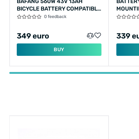
BAFANG 560W 43V 13AH
BATTERY
BICYCLE BATTERY COMPATIBLE
MOUNTI
WITH NEW CHARGER
V20 48V
0 feedback
349 euro
339 e
BUY