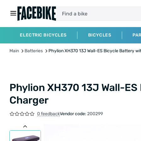
ELECTRIC BICYCLES
BICYCLES
PA
Main
Batteries
Phylion XH370 13J Wall-ES Bicycle Battery w
Phylion XH370 13J Wall-ES 
Charger
0 feedback
Vendor code:
200299