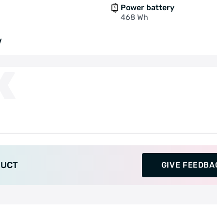
Power battery
468 Wh
V
K
DUCT
GIVE FEEDBA