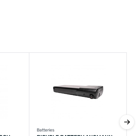
Cross
Devron
DHS Primas Eco
Fischer (Proline)
Hollandia
Matrabike
Gregster
Keiler (Bambini)
Keiler (Robusto)
Puch (Radius Luxus)
Batteries
Sparta