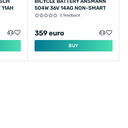
OSCH
BICYCLE BATTERY ANSMANN
 11AH
504W 36V 14AG NON-SMART
Sundvall
0 feedback
Telefunken
359 euro
Vogue
BUY
Hierbij nog een opsomming naar model:
Vogue: Basic, Premium, Infinity, Centaur,
Comfort, Zenda, Emma, Carry 2 en 3
Rivel: Reno, Spirit, Riviera, Fairbanks
Puch: E-ballad, E-folk, E-clubman
Hollandia: Fronta, Mobilit-E, Optima, E-street,
Mimo, Evado
Veloci: Spirit, Connect, Lite (vouw-/ plooi)