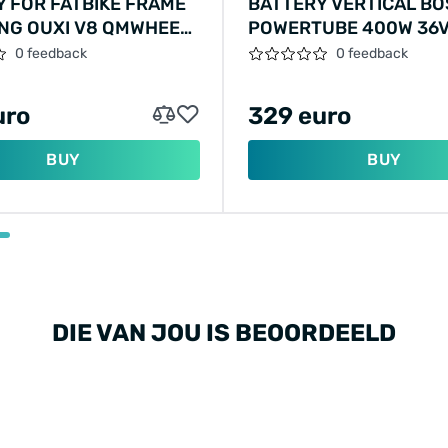
 FOR FATBIKE FRAME
BATTERY VERTICAL B
NG OUXI V8 QMWHEEL
POWERTUBE 400W 36V
 15AG 720W
0 feedback
0 feedback
uro
329 euro
BUY
BUY
DIE VAN JOU IS BEOORDEELD