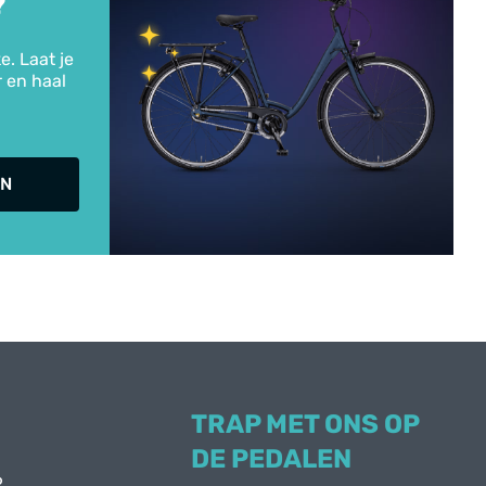
?
e. Laat je
r en haal
IN
TRAP MET ONS OP
DE PEDALEN
6