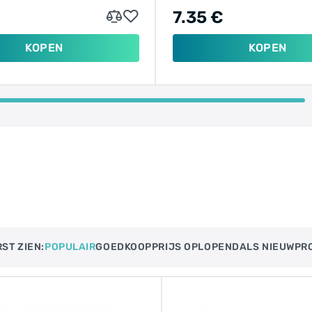
€
7.35 €
KOPEN
KOPEN
ST ZIEN:
POPULAIR
GOEDKOOP
PRIJS OPLOPEND​
ALS NIEUW
PR