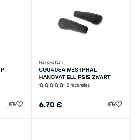
Handvatten
OP
CG0405A WESTPHAL
HANDVAT ELLIPSIS ZWART
0 recensies
6.70 €