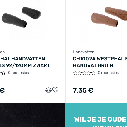
ten
Handvatten
HAL HANDVATTEN
CH1002A WESTPHAL E
SIS 92/120MM ZWART
HANDVAT BRUIN
0 recensies
0 recensies
 €
7.35 €
WIL JE JE OUDE