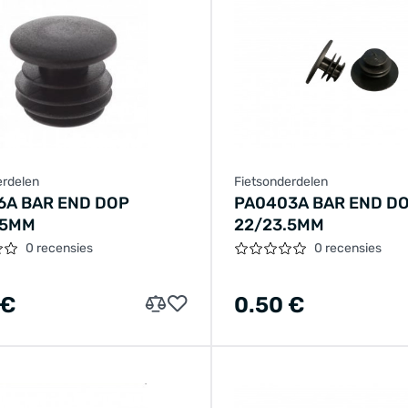
erdelen
Fietsonderdelen
6A BAR END DOP
PA0403A BAR END D
.5MM
22/23.5MM
0 recensies
0 recensies
 €
0.50 €