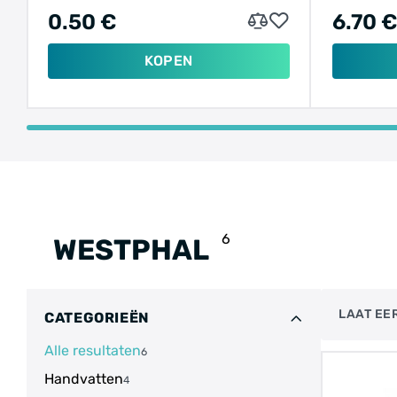
0.50 €
6.70 
KOPEN
6
WESTPHAL
LAAT EER
CATEGORIEËN
Alle resultaten
6
Handvatten
4