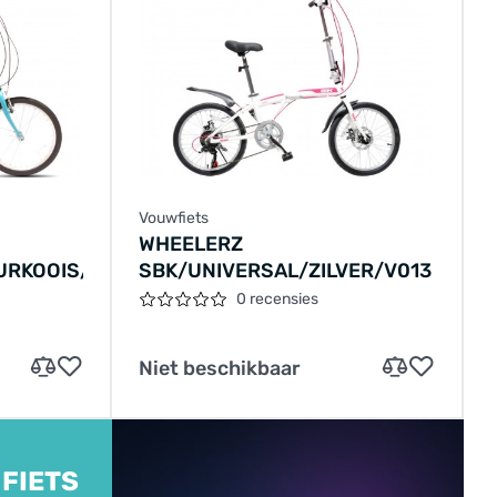
Vouwfiets
WHEELERZ
URKOOIS/V019
SBK/UNIVERSAL/ZILVER/V013
0 recensies
Niet beschikbaar
 FIETS