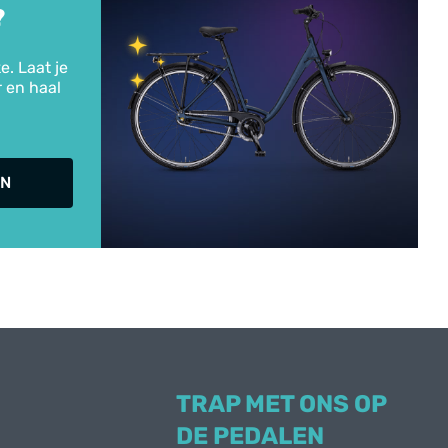
?
e. Laat je
r en haal
IN
TRAP MET ONS OP
DE PEDALEN