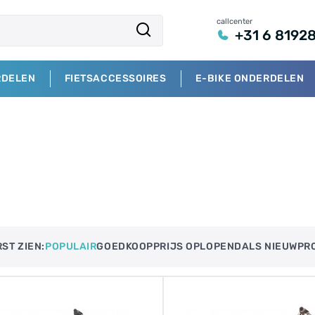
callcenter
+31 6 8192
RDELEN
FIETSACCESSOIRES
E-BIKE ONDERDELEN
ST ZIEN:
POPULAIR
GOEDKOOP
PRIJS OPLOPEND​
ALS NIEUW
PR