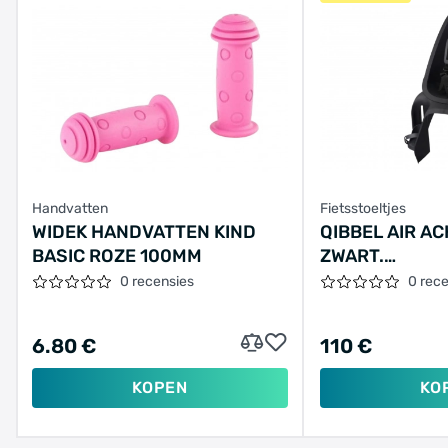
Handvatten
Fietsstoeltjes
WIDEK HANDVATTEN KIND
QIBBEL AIR AC
BASIC ROZE 100MM
ZWART.
DRAGERBEVES
0 recensies
0 rec
6.80 €
110 €
KOPEN
KO