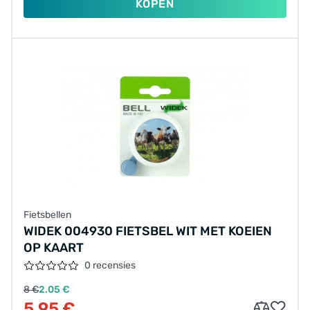
KOPEN
Fietsbellen
WIDEK 004930 FIETSBEL WIT MET KOEIEN
OP KAART
0 recensies
8 €
2.05 €
5.95 €