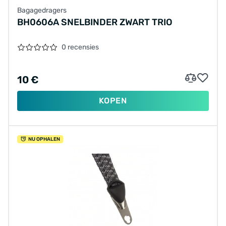
Bagagedragers
BH0606A SNELBINDER ZWART TRIO
0 recensies
10 €
KOPEN
NU OPHALEN