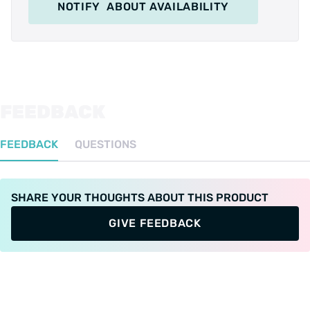
U kunt deze tussen de versnellingskabel
NOTIFY
ABOUT AVAILABILITY
plaatsen. Zodra u overschakelt beweegt de
schakeldraad en wordt er gelijk een seintje naar
de motor gegeven zodat deze direct korstondig
uitgeschakelt wordt waardoor u snel en soepel
kan overschakelen.
FEEDBACK
FEEDBACK
QUESTIONS
SHARE YOUR THOUGHTS ABOUT THIS PRODUCT
GIVE FEEDBACK