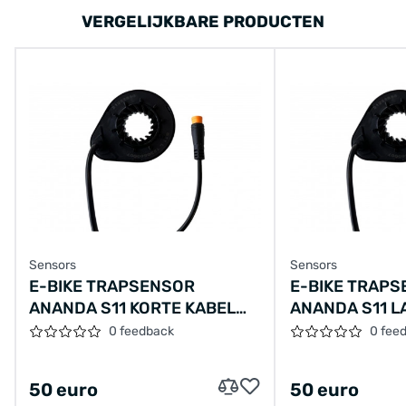
VERGELIJKBARE PRODUCTEN
Sensors
Sensors
E-BIKE TRAPSENSOR
E-BIKE TRAP
ANANDA S11 KORTE KABEL
ANANDA S11 L
28CM ZONDER LED
850MM M129 
0 feedback
0 fee
50 euro
50 euro