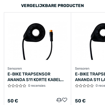
VERGELIJKBARE PRODUCTEN
Sensoren
Sensoren
E-BIKE TRAPSENSOR
E-BIKE TRAP
ANANDA S11 KORTE KABEL
ANANDA S11 L
28CM ZONDER LED
850MM M129 
0 recensies
0 rec
50 €
50 €