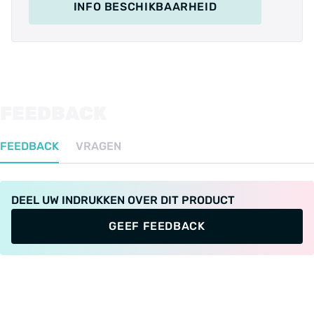
U kunt deze tussen de versnellingskabel
INFO BESCHIKBAARHEID
plaatsen. Zodra u overschakelt beweegt de
schakeldraad en wordt er gelijk een seintje naar
de motor gegeven zodat deze direct korstondig
uitgeschakelt wordt waardoor u snel en soepel
kan overschakelen.
FEEDBACK
FEEDBACK
VRAGEN
DEEL UW INDRUKKEN OVER DIT PRODUCT
GEEF FEEDBACK