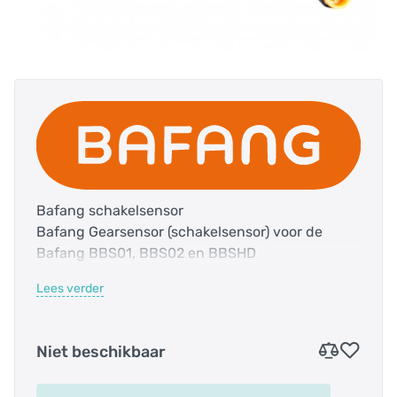
Bafang schakelsensor
Bafang Gearsensor (schakelsensor) voor de
Bafang BBS01, BBS02 en BBSHD
middenmotoren.
Lees verder
Bij volle belasting wordt uw ketting en
schakelsysteem enorm belast. Om dit te
Niet beschikbaar
voorkomen is de gearsensor uitgevonden.