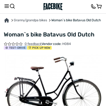
ABOUT THE PRODUCT
CHARACTERISTICS
DESCRIPTION
FEEDBACK AND QUES
Granny/grandpa bikes
Woman`s bike Batavus Old Dutch
Woman`s bike Batavus Old Dutch
0 feedback
Vendor code:
H084
TEST
-DRIVE
PICK UP NOW