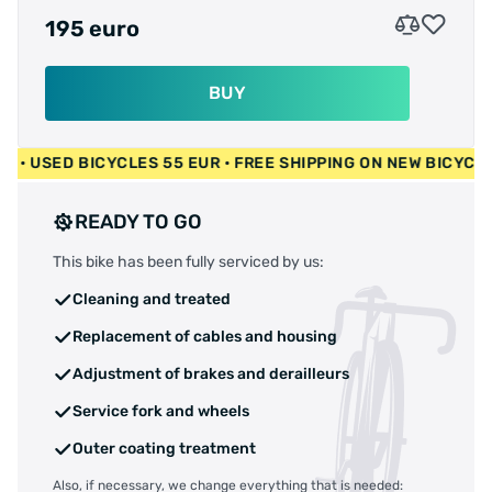
195 euro
BUY
400 EUR • USED BICYCLES 55 EUR • FREE SHIPPING ON NEW B
READY TO GO
This bike has been fully serviced by us:
Cleaning and treated
Replacement of cables and housing
Adjustment of brakes and derailleurs
Service fork and wheels
Outer coating treatment
Also, if necessary, we change everything that is needed: