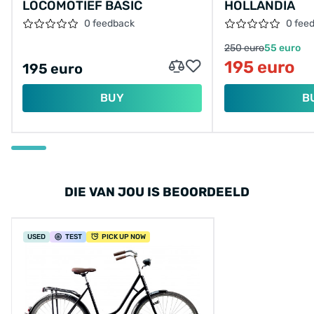
LOCOMOTIEF BASIC
HOLLANDIA
0 feedback
0 fee
250 euro
55 euro
195 euro
195 euro
BUY
B
DIE VAN JOU IS BEOORDEELD
USED
TEST
PICK UP NOW