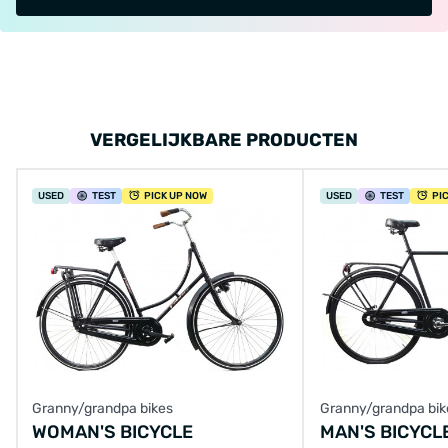
VERGELIJKBARE PRODUCTEN
USED
TEST
PICK UP NOW
USED
TEST
PI
Granny/grandpa bikes
Granny/grandpa bik
WOMAN'S BICYCLE
MAN'S BICYCL