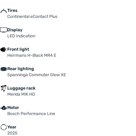
Tires
Continental eContact Plus
Display
LED Indication
Front light
Herrmans H-Black MR4 E
Rear lighting
Spanninga Commuter Glow XE
Luggage rack
Merida MIK HD
Motor
Bosch Performance Line
Year
2025