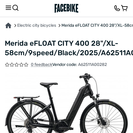
ABOUT THE PRODUCT
CHARACTERISTICS
DESCRIPTION
FEEDBACK AND QUES
Electric city bicycles
Merida eFLOAT CITY 400 28"/XL-58
Merida eFLOAT CITY 400 28"/XL-
58cm/9speed/Black/2025/A62511A
0 feedback
Vendor code:
A62511A00282