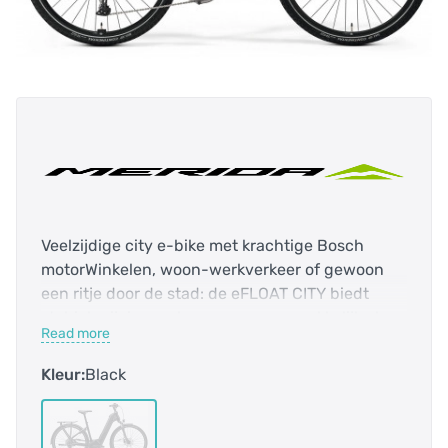
Veelzijdige city e-bike met krachtige Bosch
motorWinkelen, woon-werkverkeer of gewoon
een ritje door de stad: de eFLOAT CITY biedt
stabiele rijeigenschappen, een gemakkelijke lage
Read more
instap en een krachtige Bosch Performance
Line-motor die moeiteloos elke heuvel op gaat.
Kleur:
Black
Of het nu gaat om een betrouwbare partner voor
in de stad, je comfortabele en wendbare woon-
werkverkeerfiets of een echte weekendfiets, de