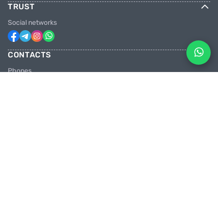
TRUST
Social networks
CONTACTS
Phones
+31 6 81928746
+31 6 28382471
Email
facebikenl@gmail.com
Work schedule
10:00 tot 20:00 uur
Shops in the Netherlands
Paradijsvogelstraat 14, 9713 BV Groningen
PEDAL HARD WITH US