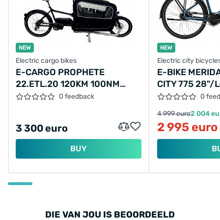
NEW
NEW
Electric cargo bikes
Electric city bicycle
E-CARGO PROPHETE
E-BIKE MERID
22.ETL.20 120KM 100NM
CITY 775 28"/L
17.5AH 630WH
53CM/5SPEED
0 feedback
0 fee
BLACK/2024/
4 999 euro
2 004 eu
2 995 euro
3 300 euro
BUY
B
DIE VAN JOU IS BEOORDEELD