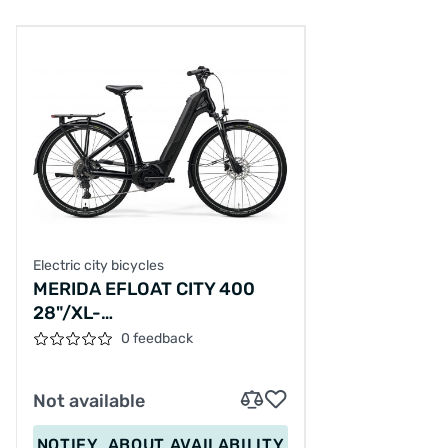
Electric city bicycles
MERIDA EFLOAT CITY 400
28"/XL-
58CM/9SPEED/BLACK/2025/A62511A00282
0 feedback
Not available
NOTIFY
ABOUT AVAILABILITY