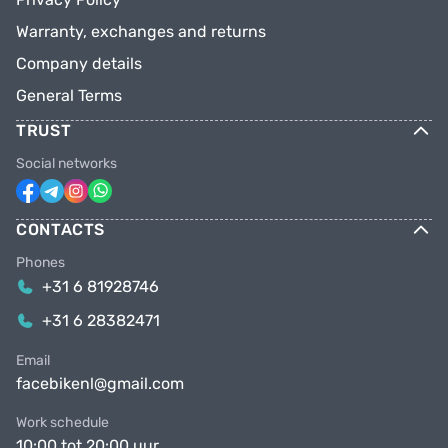
Warranty, exchanges and returns
Company details
General Terms
TRUST
Social networks
CONTACTS
Phones
+31 6 81928746
+31 6 28382471
Email
facebikenl@gmail.com
Work schedule
10:00 tot 20:00 uur