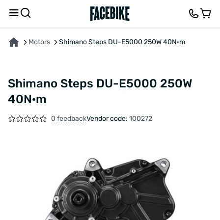
ABOUT THE PRODUCT
CHARACTERISTICS
FEEDBACK AND QUESTIONS
Motors
Shimano Steps DU-E5000 250W 40N·m
Shimano Steps DU-E5000 250W
40N·m
0 feedback
Vendor code:
100272