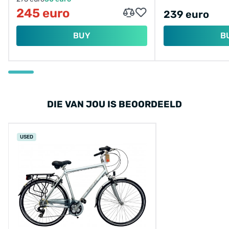
245 euro
239 euro
BUY
B
DIE VAN JOU IS BEOORDEELD
USED