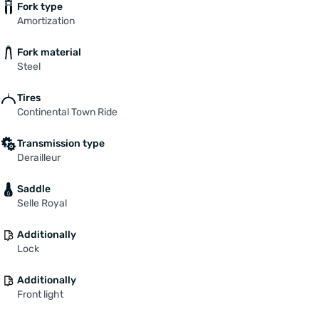
Fork type
Amortization
Fork material
Steel
Tires
Continental Town Ride
Transmission type
Derailleur
Saddle
Selle Royal
Additionally
Lock
Additionally
Front light