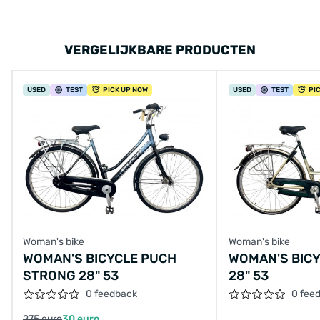
VERGELIJKBARE PRODUCTEN
USED
TEST
PICK UP NOW
USED
TEST
PI
Woman's bike
Woman's bike
WOMAN'S BICYCLE PUCH
WOMAN'S BICY
STRONG 28" 53
28" 53
0 feedback
0 fee
275 euro
30 euro