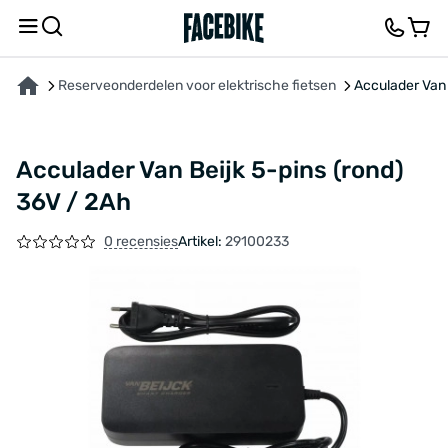
OVER HET PRODUCT
KENMERKEN
FEEDBACK EN VRAGEN
Reserveonderdelen voor elektrische fietsen
Acculader Van 
Acculader Van Beijk 5-pins (rond)
36V / 2Ah
0 recensies
Artikel:
29100233