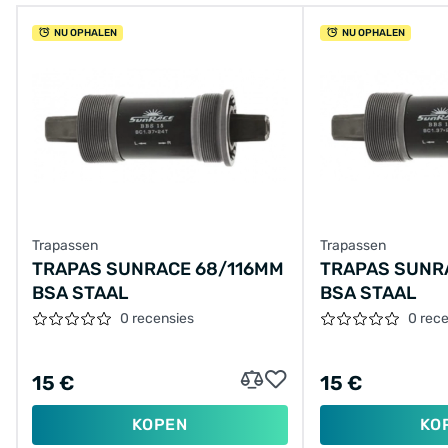
NU OPHALEN
NU OPHALEN
Trapassen
Trapassen
TRAPAS SUNRACE 68/116MM
TRAPAS SUNR
BSA STAAL
BSA STAAL
0 recensies
0 rec
15 €
15 €
KOPEN
KO