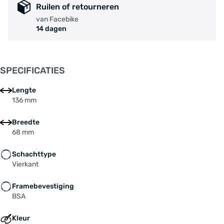
Ruilen of retourneren
van Facebike
14 dagen
SPECIFICATIES
Lengte
136 mm
Breedte
68 mm
Schachttype
Vierkant
Framebevestiging
BSA
Kleur