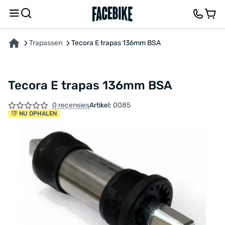
OVER HET PRODUCT
KENMERKEN
BESCHRIJVING
FEEDBACK EN VRAGEN
Trapassen
Tecora E trapas 136mm BSA
Tecora E trapas 136mm BSA
0 recensies
Artikel:
0085
NU OPHALEN