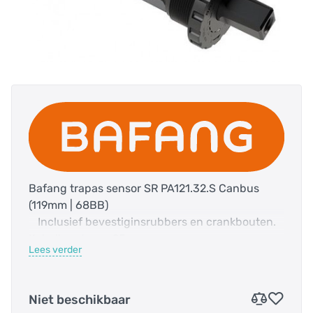
Bafang trapas sensor SR PA121.32.S Canbus
(119mm | 68BB)
Inclusief bevestiginsrubbers en crankbouten.
Kabellengte ca. 95cm.
Lees verder
Kabel met rechthoekige 6-pins paarse stekker.
Item nummer: 2106080000001
Niet beschikbaar