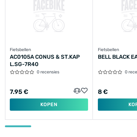
Fietsbellen
Fietsbellen
AC0105A CONUS & ST.KAP
BELL BLACK E
L.SG-7R40
0 recensies
0 rec
7.95 €
8 €
KOPEN
KO