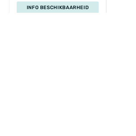
INFO BESCHIKBAARHEID
INFORMATIE
Service
Betaling
Levering
Contacten
Privacybeleid