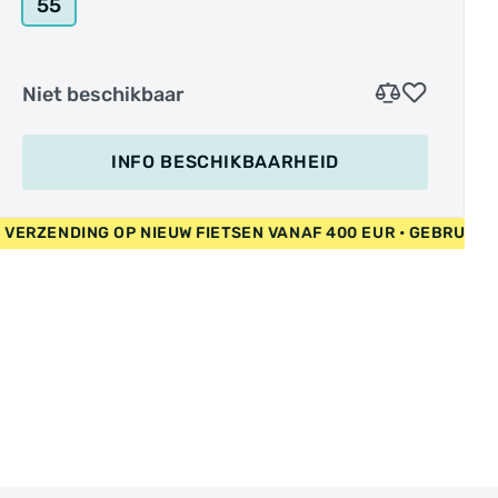
55
Niet beschikbaar
INFO BESCHIKBAARHEID
 • GRATIS VERZENDING OP NIEUW FIETSEN VANAF 400 EUR • G