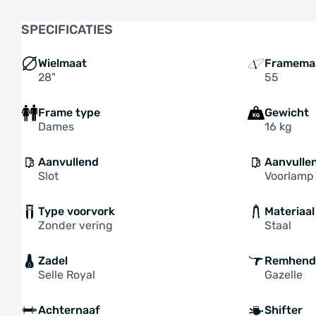
SPECIFICATIES
Wielmaat
Framema
28"
55
Frame type
Gewicht
Dames
16 kg
Aanvullend
Aanvulle
Slot
Voorlamp
Type voorvork
Materiaal
Zonder vering
Staal
Zadel
Remhend
Selle Royal
Gazelle
Achternaaf
Shifter