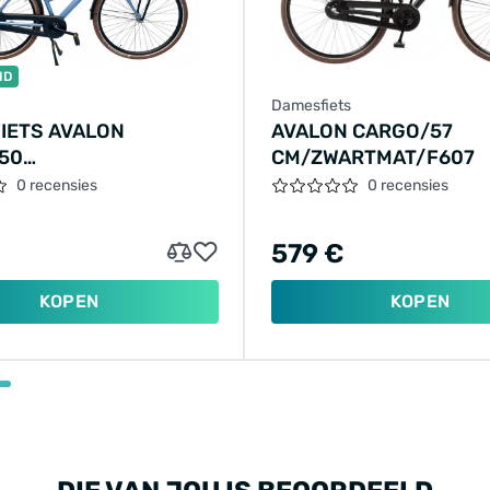
ID
Damesfiets
IETS AVALON
AVALON CARGO/57
50
CM/ZWARTMAT/F607
BLAUW/F639
0 recensies
0 recensies
579 €
KOPEN
KOPEN