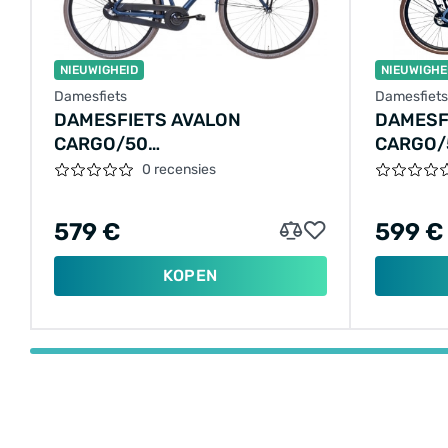
NIEUWIGHEID
NIEUWIGHE
Damesfiets
Damesfiets
DAMESFIETS AVALON
DAMESF
CARGO/50
CARGO/
CM/MATBLAUW/F641
CM/IJS
0 recensies
579 €
599 €
KOPEN