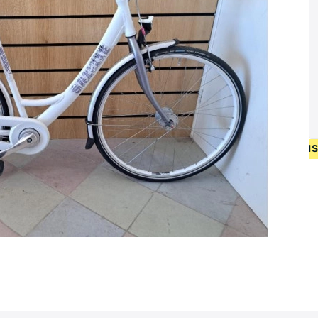
P NIEUW FIETSEN VANAF 400 EUR • GEBRUIKT FIETSEN 55 EUR