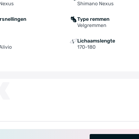
Nexus
Shimano Nexus
rsnellingen
Type remmen
Velgremmen
Lichaamslengte
livio
170-180
K