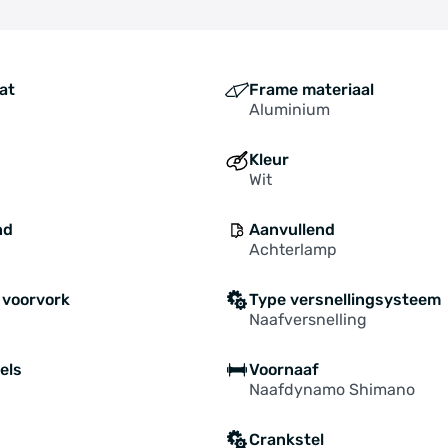
at
Frame materiaal
Aluminium
Kleur
Wit
nd
Aanvullend
Achterlamp
 voorvork
Type versnellingsysteem
Naafversnelling
els
Voornaaf
Naafdynamo Shimano
Crankstel