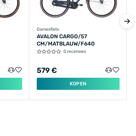
Damesfiets
AVALON CARGO/57
CM/MATBLAUW/F640
0 recensies
579 €
KOPEN