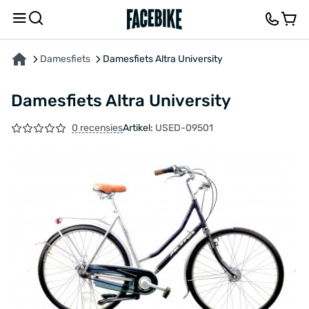
OVER HET PRODUCT
KENMERKEN
FEEDBACK EN VRAGEN
Damesfiets
Damesfiets Altra University
Damesfiets Altra University
0 recensies
Artikel:
USED-09501