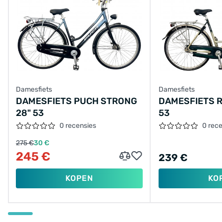
Damesfiets
Damesfiets
DAMESFIETS PUCH STRONG
DAMESFIETS R
28" 53
53
0 recensies
0 rec
275 €
30 €
245 €
239 €
KOPEN
KO