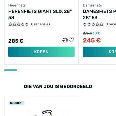
Herenfiets
Damesfiets
HERENFIETS GIANT SLIX 28"
DAMESFIETS 
58
28" 53
0 recensies
0 rec
275 €
30 €
245 €
285 €
KOPEN
KO
DIE VAN JOU IS BEOORDEELD
GEBRUIKT