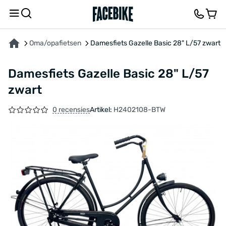
OVER HET PRODUCT
KENMERKEN
FEEDBACK EN VRAGEN
Oma/opafietsen
Damesfiets Gazelle Basic 28" L/57 zwart
Damesfiets Gazelle Basic 28" L/57
zwart
0 recensies
Artikel:
H2402108-BTW