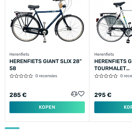
Herenfiets
Herenfiets
HERENFIETS GIANT SLIX 28"
HERENFIETS G
58
TOURMALET
28"/57CM/GRI
0 recensies
0 rec
285 €
295 €
KOPEN
KO