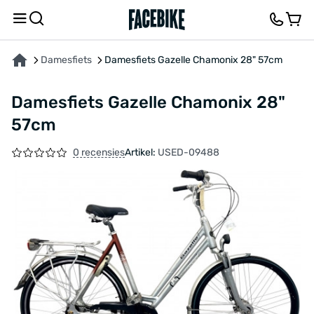
OVER HET PRODUCT
KENMERKEN
BESCHRIJVING
FEEDBACK EN VRAGEN
Damesfiets
Damesfiets Gazelle Chamonix 28" 57cm
Damesfiets Gazelle Chamonix 28"
57cm
0 recensies
Artikel:
USED-09488