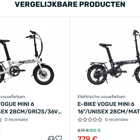
VERGELIJKBARE PRODUCTEN
e vouwfietsen
Elektrische vouwfietsen
VOGUE MINI 6
E-BIKE VOGUE MINI 6
SEX 28CM/GRIJS/36V
16"/UNISEX 28CM/MAT
60WH LCD
ZWART/36V 7.8AH 360
0 recensies
0 recensies
€
879 €
100 €
779 €