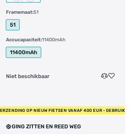
Framemaat:
51
51
Accucapaciteit:
11400mAh
11400mAh
Niet beschikbaar
 GRATIS VERZENDING OP NIEUW FIETSEN VANAF 400 EUR • GEB
GING ZITTEN EN REED WEG