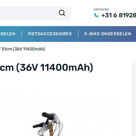
callcenter
+31 6 8192
RDELEN
FIETSACCESSOIRES
E-BIKE ONDERDELEN
8" 51cm (36V 11400mAh)
51cm (36V 11400mAh)