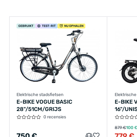
GEBRUIKT
TEST
-RIT
NU OPHALEN
Elektrische stadsfietsen
Elektrisch
E-BIKE VOGUE BASIC
E-BIKE 
28"/51CM/GRIJS
16"/UNI
7.8AH 3
0 recensies
879 €
100 
750 €
779 €