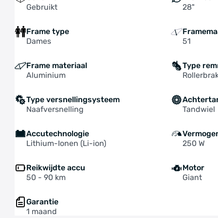
Gebruikt
28"
Frame type
Framema
Dames
51
Frame materiaal
Type re
Aluminium
Rollerbra
Type versnellingsysteem
Achterta
Naafversnelling
Tandwiel
Accutechnologie
Vermoge
Lithium-Ionen (Li-ion)
250 W
Reikwijdte accu
Motor
50 - 90 km
Giant
Garantie
1 maand