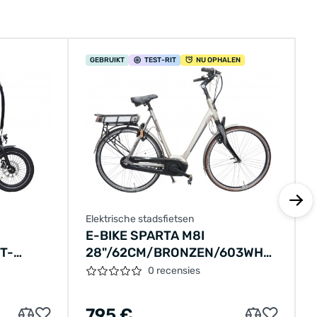
GEBRUIKT
TEST
-RIT
NU OPHALEN
Elektrische stadsfietsen
E-BIKE SPARTA M8I
T-
28"/62CM/BRONZEN/603WH
WH LCD
36V 16.75AH 250W
0 recensies
795 €