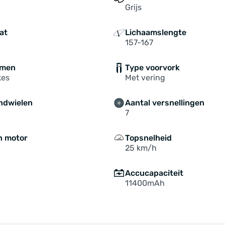
Grijs
at
Lichaamslengte
157-167
mmen
Type voorvork
kes
Met vering
ndwielen
Aantal versnellingen
7
n motor
Topsnelheid
25 km/h
Accucapaciteit
11400mAh