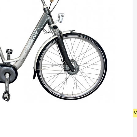
NIEUW FIETSEN VANAF 400 EUR • GEBRUIKT FIETSEN 55 EUR •