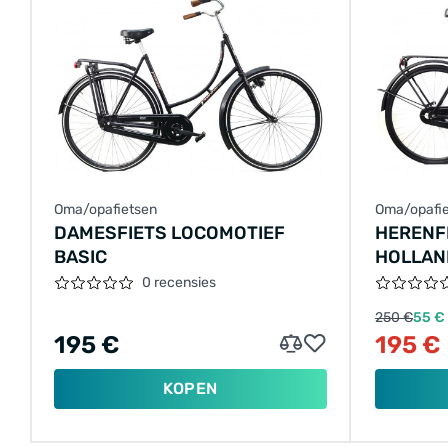
Oma/opafietsen
Oma/opafi
DAMESFIETS LOCOMOTIEF
HERENF
BASIC
HOLLAN
0 recensies
250 €
55 €
195 €
195 €
KOPEN