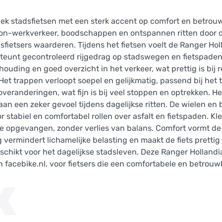
siek stadsfietsen met een sterk accent op comfort en betrou
woon-werkverkeer, boodschappen en ontspannen ritten door d
dsfietsers waarderen. Tijdens het fietsen voelt de Ranger Hol
steunt gecontroleerd rijgedrag op stadswegen en fietspaden
uding en goed overzicht in het verkeer, wat prettig is bij 
Het trappen verloopt soepel en gelijkmatig, passend bij het
poveranderingen, wat fijn is bij veel stoppen en optrekken. 
an een zeker gevoel tijdens dagelijkse ritten. De wielen en 
tabiel en comfortabel rollen over asfalt en fietspaden. Kl
e opgevangen, zonder verlies van balans. Comfort vormt de
vermindert lichamelijke belasting en maakt de fiets prettig
eschikt voor het dagelijkse stadsleven. Deze Ranger Hollandi
facebike.nl, voor fietsers die een comfortabele en betrou
K