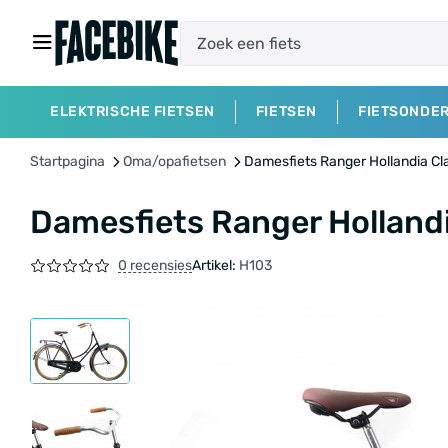
ELEKTRISCHE FIETSEN
FIETSEN
FIETSONDE
Startpagina
Oma/opafietsen
Damesfiets Ranger Hollandia Cl
Damesfiets Ranger Hollandi
0 recensies
Artikel:
H103