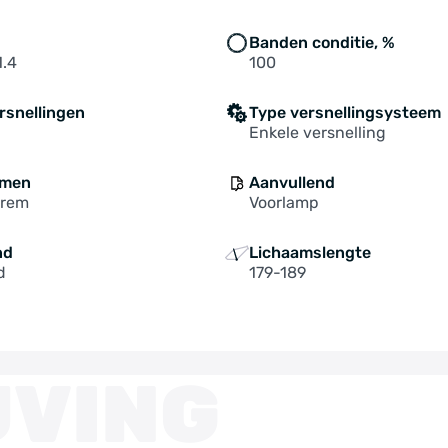
Banden conditie, %
1.4
100
rsnellingen
Type versnellingsysteem
Enkele versnelling
mmen
Aanvullend
prem
Voorlamp
nd
Lichaamslengte
d
179-189
JVING