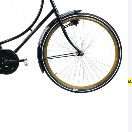
G OP NIEUW FIETSEN VANAF 400 EUR • GEBRUIKT FIETSEN 55 