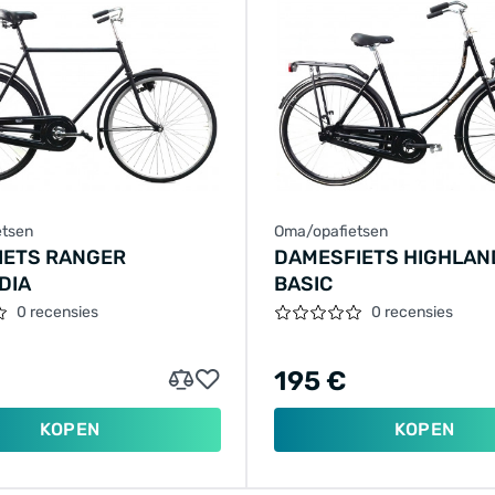
etsen
Oma/opafietsen
IETS RANGER
DAMESFIETS HIGHLAN
DIA
BASIC
0 recensies
0 recensies
195 €
KOPEN
KOPEN