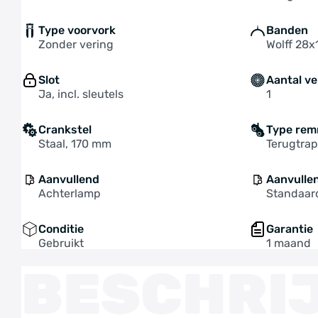
Type voorvork
Banden
Zonder vering
Wolff 28x
Slot
Aantal ve
Ja, incl. sleutels
1
Crankstel
Type re
Staal, 170 mm
Terugtra
Aanvullend
Aanvulle
Achterlamp
Standaar
Conditie
Garantie
Gebruikt
1 maand
BESCHRI