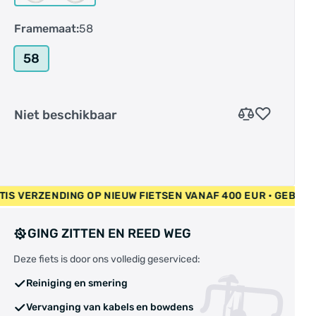
Framemaat:
58
58
Niet beschikbaar
EUR • GRATIS VERZENDING OP NIEUW FIETSEN VANAF 400 EUR 
GING ZITTEN EN REED WEG
Deze fiets is door ons volledig geserviced:
Reiniging en smering
Vervanging van kabels en bowdens