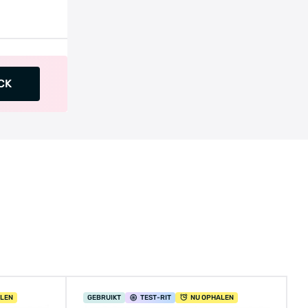
CK
ALEN
GEBRUIKT
TEST
-RIT
NU OPHALEN