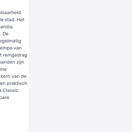
wbaarheid.
e stad. Het
landia
. De
regelmatig
 tempo van
Het remgedrag
banden zijn
eine
 kern van de
 en praktisch
a Classic
wbare