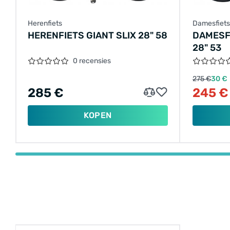
Herenfiets
Damesfiets
HERENFIETS GIANT SLIX 28" 58
DAMESF
28" 53
0 recensies
275 €
30 €
285 €
245 €
KOPEN