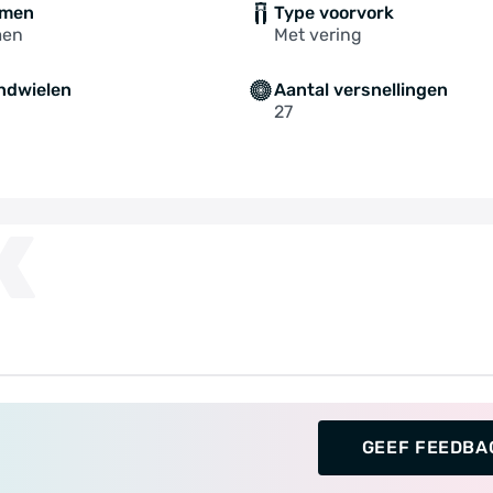
mmen
Type voorvork
men
Met vering
ndwielen
Aantal versnellingen
27
K
GEEF FEEDBA