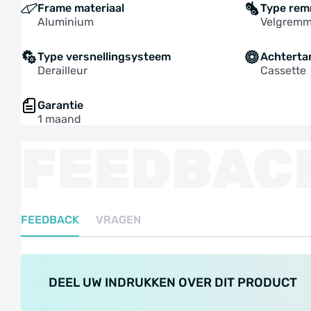
Frame materiaal
Type re
Aluminium
Velgrem
Type versnellingsysteem
Achterta
Derailleur
Cassette
Garantie
1 maand
FEEDBAC
FEEDBACK
VRAGEN
DEEL UW INDRUKKEN OVER DIT PRODUCT