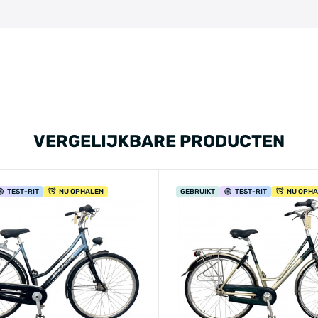
VERGELIJKBARE PRODUCTEN
TEST
-RIT
NU OPHALEN
GEBRUIKT
TEST
-RIT
NU OPH