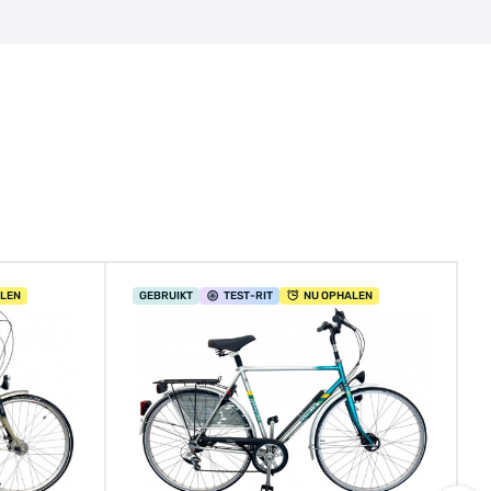
ALEN
GEBRUIKT
TEST
-RIT
NU OPHALEN