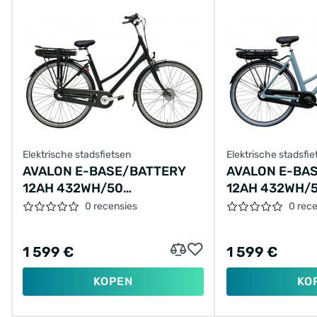
Elektrische stadsfietsen
Elektrische stadsfie
AVALON E-BASE/BATTERY
AVALON E-BA
12AH 432WH/50
12AH 432WH/
CM/ZWARTMAT/F405
CM/SMARAGD
0 recensies
0 rec
1 599 €
1 599 €
KOPEN
KO