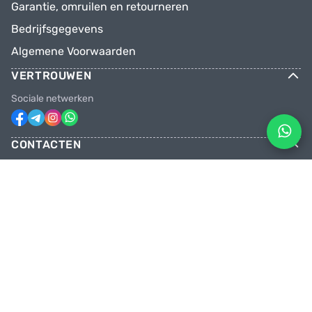
Garantie, omruilen en retourneren
Bedrijfsgegevens
Algemene Voorwaarden
VERTROUWEN
Sociale netwerken
CONTACTEN
Telefoons
+31 6 81928746
+31 6 28382471
Email
facebikenl@gmail.com
Geopend maandag t/m zaterdag van
10:00 tot 20:00 uur