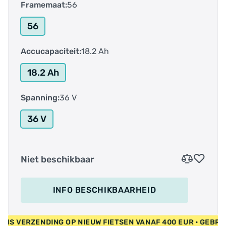
Framemaat:
56
56
Accucapaciteit:
18.2 Ah
18.2 Ah
Spanning:
36 V
36 V
Niet beschikbaar
INFO BESCHIKBAARHEID
 GRATIS VERZENDING OP NIEUW FIETSEN VANAF 400 EUR • GEB