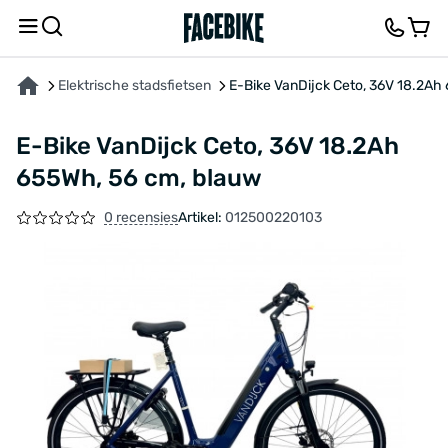
OVER HET PRODUCT
KENMERKEN
FEEDBACK EN VRAGEN
Elektrische stadsfietsen
E-Bike VanDijck Ceto, 36V 18.2Ah
E-Bike VanDijck Ceto, 36V 18.2Ah
655Wh, 56 cm, blauw
0 recensies
Artikel:
012500220103