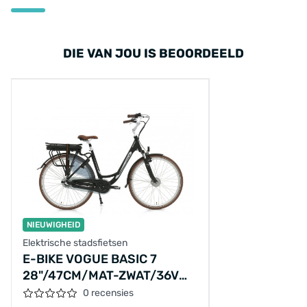
DIE VAN JOU IS BEOORDEELD
NIEUWIGHEID
Elektrische stadsfietsen
E-BIKE VOGUE BASIC 7
28"/47CM/MAT-ZWAT/36V
13AH 468 WH 45 NM AKM LED
0 recensies