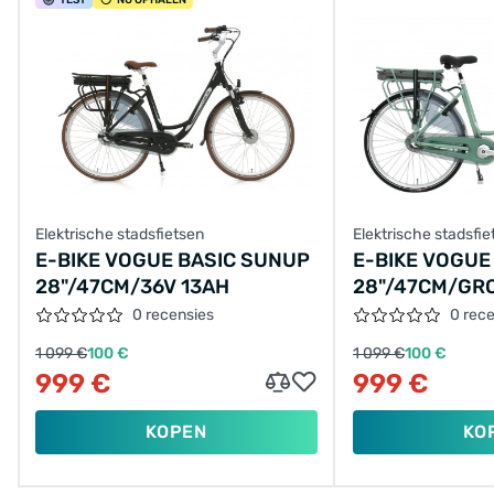
Elektrische stadsfietsen
Elektrische stadsfie
E-BIKE VOGUE BASIC SUNUP
E-BIKE VOGUE
28"/47CM/36V 13AH
28"/47CM/GR
468 WH AKM L
0 recensies
0 rec
1 099 €
100 €
1 099 €
100 €
999 €
999 €
KOPEN
KO