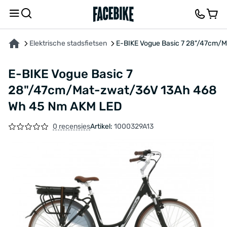
OVER HET PRODUCT
KENMERKEN
BESCHRIJVING
FEEDBACK EN VRAGEN
Elektrische stadsfietsen
E-BIKE Vogue Basic 7 28"/47cm/
E-BIKE Vogue Basic 7
28"/47cm/Mat-zwat/36V 13Ah 468
Wh 45 Nm AKM LED
0 recensies
Artikel:
1000329A13