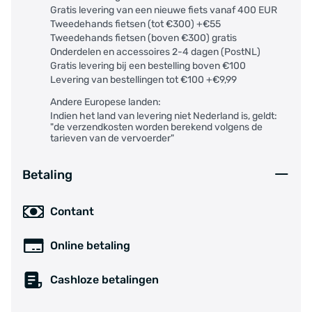
Gratis levering van een nieuwe fiets vanaf 400 EUR
Tweedehands fietsen (tot €300) +€55
Sorrento
Tweedehands fietsen (boven €300) gratis
Onderdelen en accessoires 2-4 dagen (PostNL)
Torino
Gratis levering bij een bestelling boven €100
Levering van bestellingen tot €100 +€9,99
Venete
Andere Europese landen:
Indien het land van levering niet Nederland is, geldt:
"de verzendkosten worden berekend volgens de
Zadar
tarieven van de vervoerder"
De accu kan herkend worden aan de volgende
Betaling
aanduidingen:
Joycube JCEB360, TL-36182A
Specificaties
Contant
Merk: Ebikez
Online betaling
Voltage: 36 volt
Cashloze betalingen
Capaciteit: 13 Ah