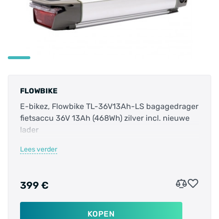
FLOWBIKE
E-bikez, Flowbike TL-36V13Ah-LS bagagedrager
fietsaccu 36V 13Ah (468Wh) zilver incl. nieuwe
lader
Lees verder
Deze nieuwe originele fietsaccu wordt gebruikt
in merken van Ebikez (Zhenlong) en Flowbike.
399 €
De accu wordt inclusief nieuwe acculader en
sleutels geleverd.
KOPEN