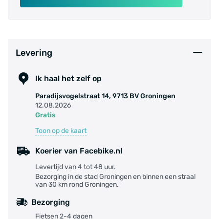
Het merk Ebikez heeft de volgende modellen
waar de accu in voorkomt.
Spark-Go-N7
Levering
Spark ONE
Ik haal het zelf op
Spark evo
Paradijsvogelstraat 14, 9713 BV Groningen
12.08.2026
VOLT evo
Gratis
Toon op de kaart
Spark- VOLT DELUXE en NeXt
Koerier van Facebike.nl
Bij het merk Flowbike komt de accu voor in de
Levertijd van 4 tot 48 uur.
volgende modellen.
Bezorging in de stad Groningen en binnen een straal
van 30 km rond Groningen.
Bellano
Bezorging
Biarritz
Fietsen 2-4 dagen