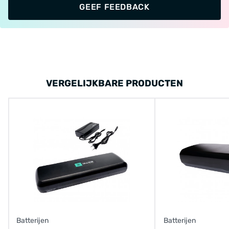
GEEF FEEDBACK
VOLT evo
Spark- VOLT DELUXE en NeXt
Bij het merk Flowbide komt de accu voor in de
volgende modellen
VERGELIJKBARE PRODUCTEN
Bellano
Biarritz
Sorrento
Torino
Venete
Zadar
Batterijen
Batterijen