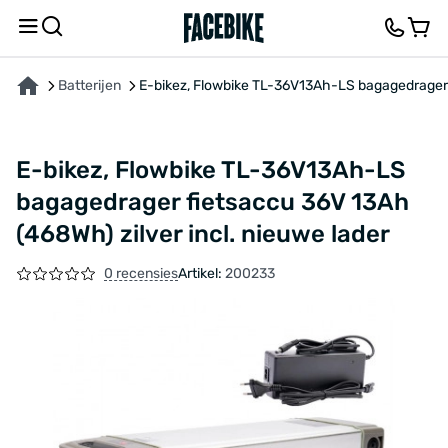
OVER HET PRODUCT
KENMERKEN
FEEDBACK EN VRAGEN
Batterijen
E-bikez, Flowbike TL-36V13Ah-LS bagagedrager f
E-bikez, Flowbike TL-36V13Ah-LS
bagagedrager fietsaccu 36V 13Ah
(468Wh) zilver incl. nieuwe lader
0 recensies
Artikel:
200233