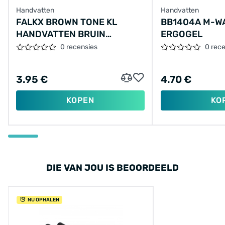
Handvatten
Handvatten
FALKX BROWN TONE KL
BB1404A M-WAVE HANDVAT
HANDVATTEN BRUIN
ERGOGEL
92/135MM
0 recensies
0 rec
3.95 €
4.70 €
KOPEN
KO
DIE VAN JOU IS BEOORDEELD
NU OPHALEN