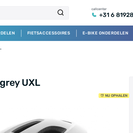
callcenter
+31 6 8192
RDELEN
FIETSACCESSOIRES
E-BIKE ONDERDELEN
L
 grey UXL
NU OPHALEN