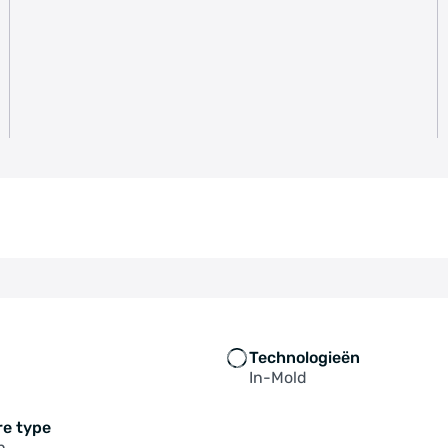
Technologieën
In-Mold
re type
n