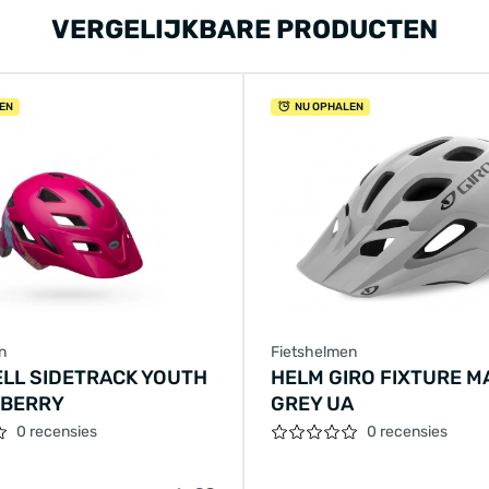
VERGELIJKBARE PRODUCTEN
EN
NU OPHALEN
n
Fietshelmen
ELL SIDETRACK YOUTH
HELM GIRO FIXTURE M
 BERRY
GREY UA
0 recensies
0 recensies