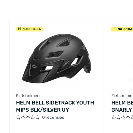
NU OPHALEN
NU OPHAL
Fietshelmen
Fietshelme
HELM BELL SIDETRACK YOUTH
HELM B
MIPS BLK/SILVER UY
GNARLY
0 recensies