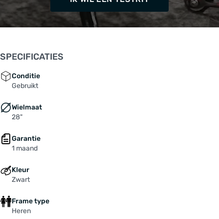
SPECIFICATIES
Conditie
Gebruikt
Wielmaat
28"
Garantie
1 maand
Kleur
Zwart
Frame type
Heren