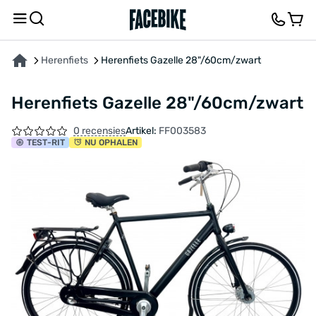
OVER HET PRODUCT
KENMERKEN
BESCHRIJVING
FEEDBACK EN VRAGEN
Herenfiets
Herenfiets Gazelle 28"/60cm/zwart
Herenfiets Gazelle 28"/60cm/zwart
0 recensies
Artikel:
FF003583
TEST
-RIT
NU OPHALEN