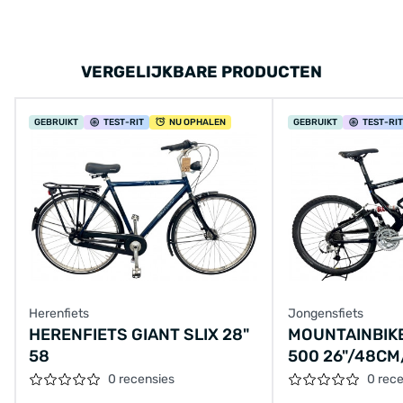
VERGELIJKBARE PRODUCTEN
GEBRUIKT
TEST
-RIT
NU OPHALEN
GEBRUIKT
TEST
-RIT
Herenfiets
Jongensfiets
HERENFIETS GIANT SLIX 28"
MOUNTAINBIKE
58
500 26"/48CM
0 recensies
0 rec