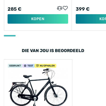
285 €
399 €
KOPEN
KO
DIE VAN JOU IS BEOORDEELD
GEBRUIKT
TEST
NU OPHALEN