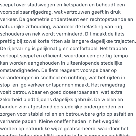
soepel over stadswegen en fietspaden en behoudt een
voorspelbaar rijgedrag, wat vertrouwen geeft in druk
verkeer. De geometrie ondersteunt een rechtopstaande en
natuurlijke zithouding, waardoor de belasting van rug,
schouders en nek wordt verminderd. Dit maakt de fiets
prettig bij zowel korte ritten als langere dagelijkse trajecten.
De rijervaring is gelijkmatig en comfortabel. Het trappen
verloopt soepel en efficiënt, waardoor een prettig tempo
kan worden aangehouden in uiteenlopende stedelijke
omstandigheden. De fiets reageert voorspelbaar op
veranderingen in snelheid en richting, wat het rijden in
stop-en-go verkeer ontspannen maakt. Het remgedrag
voelt betrouwbaar en goed doseerbaar aan, wat extra
zekerheid biedt tijdens dagelijks gebruik. De wielen en
banden zijn afgestemd op stedelijke ondergronden en
zorgen voor stabiel rollen en betrouwbare grip op asfalt en
verharde paden. Kleine oneffenheden in het wegdek
worden op natuurlijke wijze geabsorbeerd, waardoor het
comfort behouden blijft zonder in te leveren op stabiliteit.