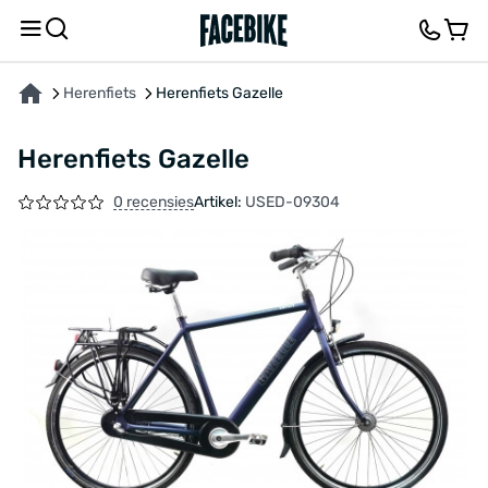
OVER HET PRODUCT
KENMERKEN
FEEDBACK EN VRAGEN
Herenfiets
Herenfiets Gazelle
Herenfiets Gazelle
0 recensies
Artikel:
USED-09304