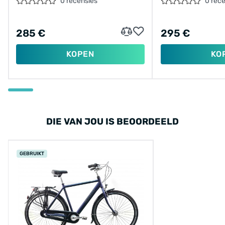
28"/57CM/GRI
0 recensies
0 rec
285 €
295 €
KOPEN
KO
DIE VAN JOU IS BEOORDEELD
GEBRUIKT