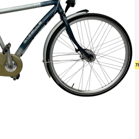
DING OP NIEUW FIETSEN VANAF 400 EUR • GEBRUIKT FIETSEN 5