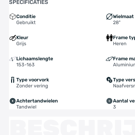
SPECIFICATIES
Conditie
Wielmaat
Gebruikt
28"
Kleur
Frame ty
Grijs
Heren
Lichaamslengte
Frame ma
153-163
Aluminiu
Type voorvork
Type ver
Zonder vering
Naafversn
Achtertandwielen
Aantal ve
Tandwiel
3
BESCHRI