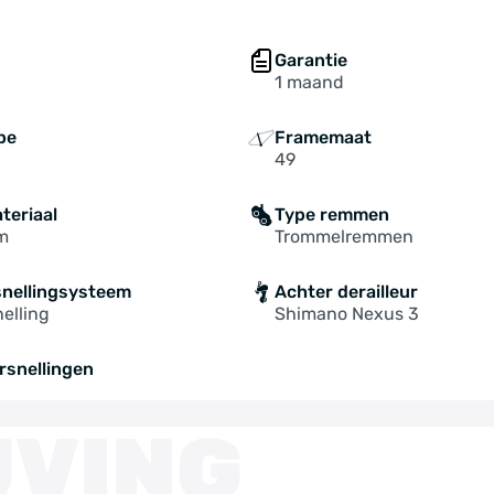
Garantie
1 maand
pe
Framemaat
49
teriaal
Type remmen
m
Trommelremmen
snellingsysteem
Achter derailleur
elling
Shimano Nexus 3
rsnellingen
JVING