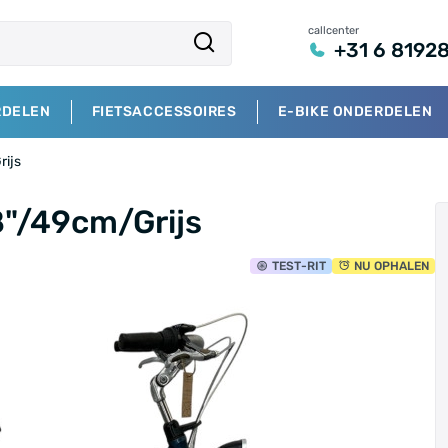
callcenter
+31 6 8192
RDELEN
FIETSACCESSOIRES
E-BIKE ONDERDELEN
rijs
8"/49cm/Grijs
TEST
-RIT
NU OPHALEN