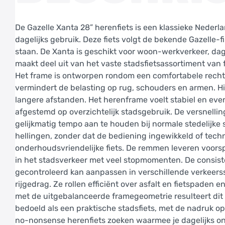
De Gazelle Xanta 28” herenfiets is een klassieke Neder
dagelijks gebruik. Deze fiets volgt de bekende Gazelle-fi
staan. De Xanta is geschikt voor woon-werkverkeer, da
maakt deel uit van het vaste stadsfietsassortiment van 
Het frame is ontworpen rondom een comfortabele rechto
vermindert de belasting op rug, schouders en armen. Hierdo
langere afstanden. Het herenframe voelt stabiel en eve
afgestemd op overzichtelijk stadsgebruik. De versnelli
gelijkmatig tempo aan te houden bij normale stedelijke s
hellingen, zonder dat de bediening ingewikkeld of tech
onderhoudsvriendelijke fiets. De remmen leveren voorspe
in het stadsverkeer met veel stopmomenten. De consiste
gecontroleerd kan aanpassen in verschillende verkeerss
rijgedrag. Ze rollen efficiënt over asfalt en fietspade
met de uitgebalanceerde framegeometrie resulteert dit i
bedoeld als een praktische stadsfiets, met de nadruk op
no-nonsense herenfiets zoeken waarmee je dagelijks on