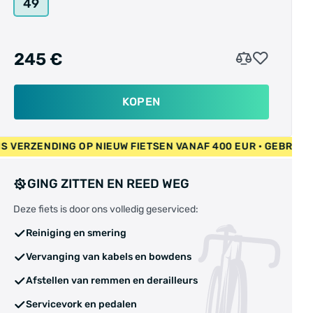
49
245 €
KOPEN
5 EUR • GRATIS VERZENDING OP NIEUW FIETSEN VANAF 400 EU
GING ZITTEN EN REED WEG
Deze fiets is door ons volledig geserviced:
Reiniging en smering
Vervanging van kabels en bowdens
Afstellen van remmen en derailleurs
Servicevork en pedalen