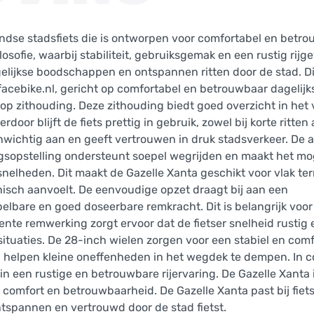
landse stadsfiets die is ontworpen voor comfortabel en betr
losofie, waarbij stabiliteit, gebruiksgemak en een rustig rijg
gelijkse boodschappen en ontspannen ritten door de stad. D
facebike.nl, gericht op comfortabel en betrouwbaar dagelijk
p zithouding. Deze zithouding biedt goed overzicht in het 
or blijft de fiets prettig in gebruik, zowel bij korte ritten a
nwichtig aan en geeft vertrouwen in druk stadsverkeer. De a
ngsopstelling ondersteunt soepel wegrijden en maakt het mo
nelheden. Dit maakt de Gazelle Xanta geschikt voor vlak terr
nisch aanvoelt. De eenvoudige opzet draagt bij aan een
lbare en goed doseerbare remkracht. Dit is belangrijk voor v
nte remwerking zorgt ervoor dat de fietser snelheid rustig 
ituaties. De 28-inch wielen zorgen voor een stabiel en com
n en helpen kleine oneffenheden in het wegdek te dempen. In 
n een rustige en betrouwbare rijervaring. De Gazelle Xanta i
 comfort en betrouwbaarheid. De Gazelle Xanta past bij fiet
tspannen en vertrouwd door de stad fietst.