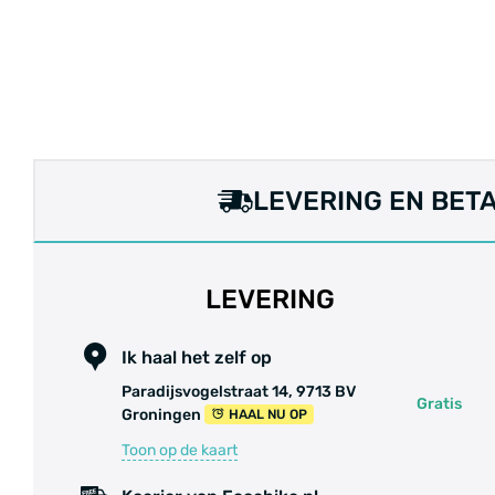
LEVERING EN BET
LEVERING
Ik haal het zelf op
Paradijsvogelstraat 14, 9713 BV
Gratis
Groningen
HAAL NU OP
Toon op de kaart