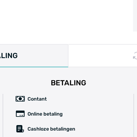
ALING
BETALING
Contant
Online betaling
Cashloze betalingen