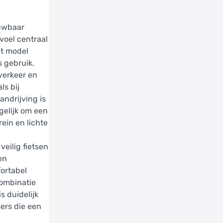
ouwbaar
evoel centraal
it model
s gebruik.
verkeer en
ls bij
andrijving is
gelijk om een
ein en lichte
eilig fietsen
en
fortabel
combinatie
s duidelijk
sers die een