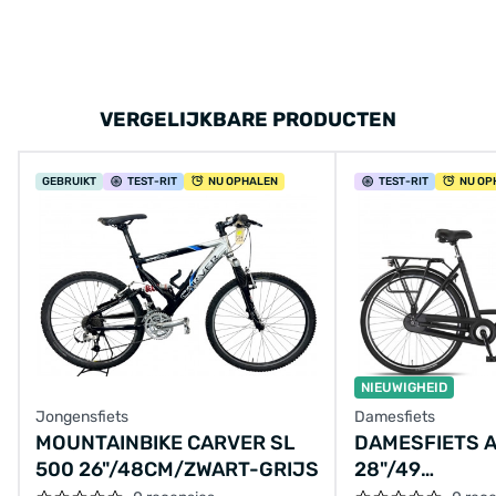
VERGELIJKBARE PRODUCTEN
GEBRUIKT
TEST
-RIT
NU OPHALEN
TEST
-RIT
NU OP
NIEUWIGHEID
Jongensfiets
Damesfiets
MOUNTAINBIKE CARVER SL
DAMESFIETS 
500 26"/48CM/ZWART-GRIJS
28"/49