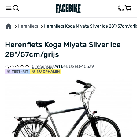
OVER HET PRODUCT
KENMERKEN
BESCHRIJVING
FEEDBACK EN VRAGEN
Herenfiets
Herenfiets Koga Miyata Silver Ice 28"/57cm/grij
Herenfiets Koga Miyata Silver Ice
28"/57cm/grijs
0 recensies
Artikel:
USED-10539
TEST
-RIT
NU OPHALEN